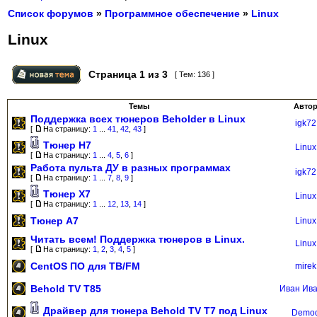
Список форумов
»
Программное обеспечение
»
Linux
Linux
Страница
1
из
3
[ Тем: 136 ]
Темы
Авто
Поддержка всех тюнеров Beholder в Linux
igk72
[
На страницу:
1
...
41
,
42
,
43
]
Тюнер H7
Linux
[
На страницу:
1
...
4
,
5
,
6
]
Работа пульта ДУ в разных программах
igk72
[
На страницу:
1
...
7
,
8
,
9
]
Тюнер X7
Linux
[
На страницу:
1
...
12
,
13
,
14
]
Тюнер А7
Linux
Читать всем! Поддержка тюнеров в Linux.
Linux
[
На страницу:
1
,
2
,
3
,
4
,
5
]
CentOS ПО для ТВ/FM
mirek
Behold TV T85
Иван Ив
Драйвер для тюнера Behold TV T7 под Linux
Demo