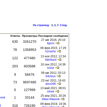
На страницу
1
,
2
,
3
След.
р
Ответы
Просмотры
Последнее сообщение
27 авг 2016, 20:10
630
3261270
tigoro
06 фев 2015, 17:29
78
1358953
k2name
13 ноя 2012, 12:34
122
477480
fabrikant
10 сен 2012, 14:36
203
603588
noise
09 авг 2012, 03:13
9
58476
tntclaus
23 окт 2011, 16:43
73
9697485
alex286
13 май 2021, 08:01
0
127999
mirek
25 апр 2021, 20:26
1
33144
анов
Иван Иванов
09 фев 2019, 19:36
316
726190
d