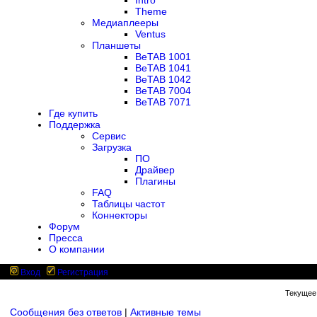
Intro
Theme
Медиаплееры
Ventus
Планшеты
BeTAB 1001
BeTAB 1041
BeTAB 1042
BeTAB 7004
BeTAB 7071
Где купить
Поддержка
Сервис
Загрузка
ПО
Драйвер
Плагины
FAQ
Таблицы частот
Коннекторы
Форум
Пресса
О компании
Вход
Регистрация
Текущее 
Сообщения без ответов
|
Активные темы