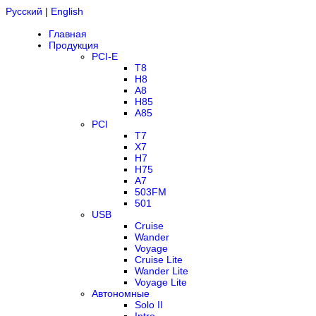
Русский
|
English
Главная
Продукция
PCI-E
T8
H8
A8
H85
A85
PCI
T7
X7
H7
H75
A7
503FM
501
USB
Cruise
Wander
Voyage
Cruise Lite
Wander Lite
Voyage Lite
Автономные
Solo II