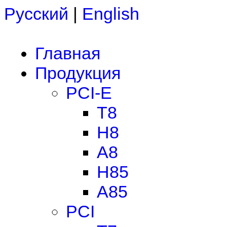
Русский
|
English
Главная
Продукция
PCI-E
T8
H8
A8
H85
A85
PCI