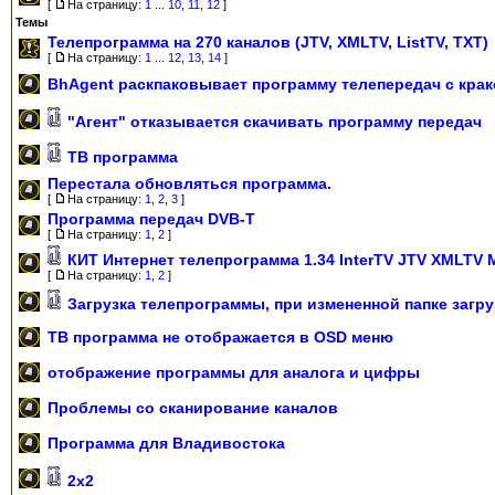
[
На страницу:
1
...
10
,
11
,
12
]
Темы
Телепрограмма на 270 каналов (JTV, XMLTV, ListTV, TXT)
[
На страницу:
1
...
12
,
13
,
14
]
BhAgent раскпаковывает программу телепередач с кра
"Агент" отказывается скачивать программу передач
ТВ программа
Перестала обновляться программа.
[
На страницу:
1
,
2
,
3
]
Программа передач DVB-T
[
На страницу:
1
,
2
]
КИТ Интернет телепрограмма 1.34 InterTV JTV XMLTV
[
На страницу:
1
,
2
]
Загрузка телепрограммы, при измененной папке загру
ТВ программа не отображается в OSD меню
отображение программы для аналога и цифры
Проблемы со сканирование каналов
Программа для Владивостока
2х2