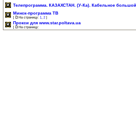
Телепрограмма. КАЗАХСТАН. (У-Ка). Кабельное большой 
Минск-программа ТВ
[
На страницу:
1
,
2
]
Прокси для www.star.poltava.ua
[
На страницу: