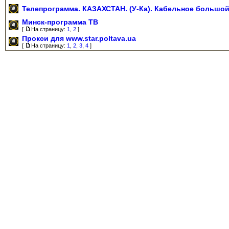
Телепрограмма. КАЗАХСТАН. (У-Ка). Кабельное большой 
Минск-программа ТВ
[
На страницу:
1
,
2
]
Прокси для www.star.poltava.ua
[
На страницу:
1
,
2
,
3
,
4
]