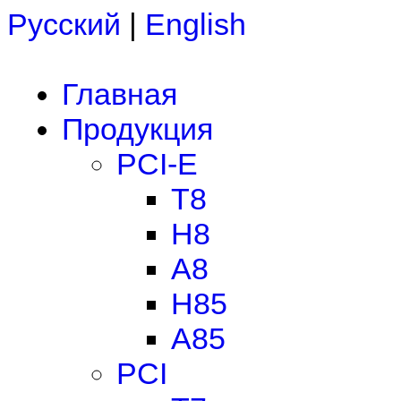
Русский
|
English
Главная
Продукция
PCI-E
T8
H8
A8
H85
A85
PCI