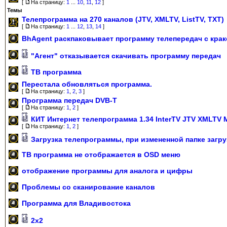
[
На страницу:
1
...
10
,
11
,
12
]
Темы
Телепрограмма на 270 каналов (JTV, XMLTV, ListTV, TXT)
[
На страницу:
1
...
12
,
13
,
14
]
BhAgent раскпаковывает программу телепередач с кра
"Агент" отказывается скачивать программу передач
ТВ программа
Перестала обновляться программа.
[
На страницу:
1
,
2
,
3
]
Программа передач DVB-T
[
На страницу:
1
,
2
]
КИТ Интернет телепрограмма 1.34 InterTV JTV XMLTV
[
На страницу:
1
,
2
]
Загрузка телепрограммы, при измененной папке загру
ТВ программа не отображается в OSD меню
отображение программы для аналога и цифры
Проблемы со сканирование каналов
Программа для Владивостока
2х2