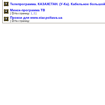
Телепрограмма. КАЗАХСТАН. (У-Ка). Кабельное большой 
Минск-программа ТВ
[
На страницу:
1
,
2
]
Прокси для www.star.poltava.ua
[
На страницу: