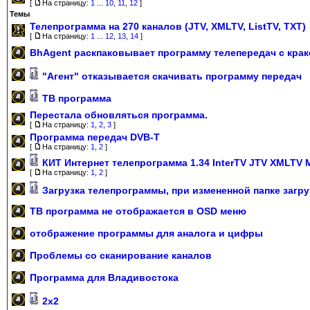
[
На страницу:
1
...
10
,
11
,
12
]
Темы
Телепрограмма на 270 каналов (JTV, XMLTV, ListTV, TXT)
[
На страницу:
1
...
12
,
13
,
14
]
BhAgent раскпаковывает программу телепередач с кра
"Агент" отказывается скачивать программу передач
ТВ программа
Перестала обновляться программа.
[
На страницу:
1
,
2
,
3
]
Программа передач DVB-T
[
На страницу:
1
,
2
]
КИТ Интернет телепрограмма 1.34 InterTV JTV XMLTV
[
На страницу:
1
,
2
]
Загрузка телепрограммы, при измененной папке загру
ТВ программа не отображается в OSD меню
отображение программы для аналога и цифры
Проблемы со сканирование каналов
Программа для Владивостока
2х2