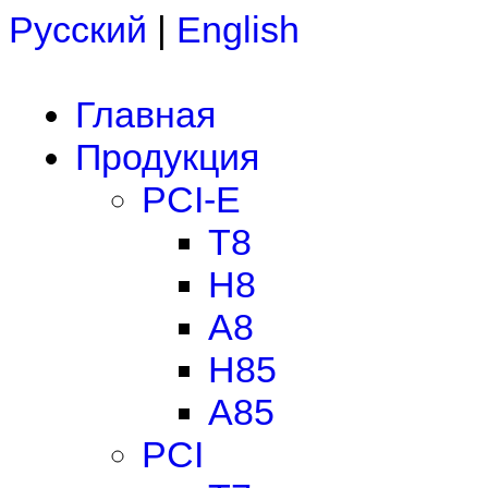
Русский
|
English
Главная
Продукция
PCI-E
T8
H8
A8
H85
A85
PCI