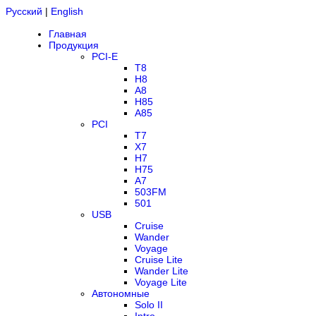
Русский
|
English
Главная
Продукция
PCI-E
T8
H8
A8
H85
A85
PCI
T7
X7
H7
H75
A7
503FM
501
USB
Cruise
Wander
Voyage
Cruise Lite
Wander Lite
Voyage Lite
Автономные
Solo II