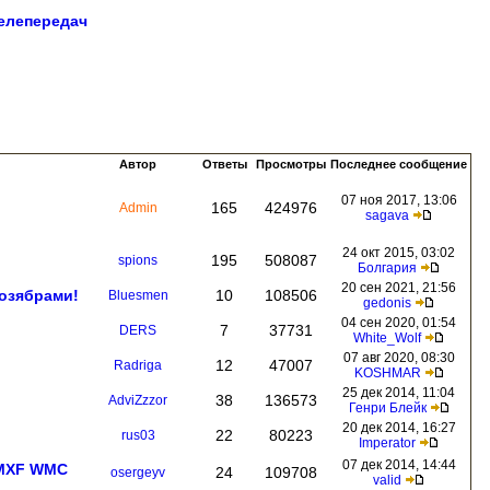
елепередач
Автор
Ответы
Просмотры
Последнее сообщение
07 ноя 2017, 13:06
165
424976
Admin
sagava
24 окт 2015, 03:02
195
508087
spions
Болгария
20 сен 2021, 21:56
козябрами!
10
108506
Bluesmen
gedonis
04 сен 2020, 01:54
7
37731
DERS
White_Wolf
07 авг 2020, 08:30
12
47007
Radriga
KOSHMAR
25 дек 2014, 11:04
38
136573
AdviZzzor
Генри Блейк
20 дек 2014, 16:27
22
80223
rus03
Imperator
07 дек 2014, 14:44
 MXF WMC
24
109708
osergeyv
valid