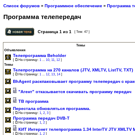
Список форумов
»
Программное обеспечение
»
Программа т
Программа телепередач
Страница
1
из
1
[ Тем: 47 ]
Темы
Объявления
Телепрограмма Beholder
[
На страницу:
1
...
10
,
11
,
12
]
Темы
Телепрограмма на 270 каналов (JTV, XMLTV, ListTV, TXT)
[
На страницу:
1
...
12
,
13
,
14
]
BhAgent раскпаковывает программу телепередач с кра
"Агент" отказывается скачивать программу передач
ТВ программа
Перестала обновляться программа.
[
На страницу:
1
,
2
,
3
]
Программа передач DVB-T
[
На страницу:
1
,
2
]
КИТ Интернет телепрограмма 1.34 InterTV JTV XMLTV
[
На страницу:
1
,
2
]