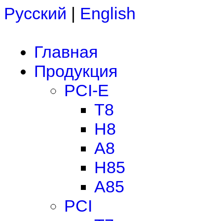
Русский
|
English
Главная
Продукция
PCI-E
T8
H8
A8
H85
A85
PCI