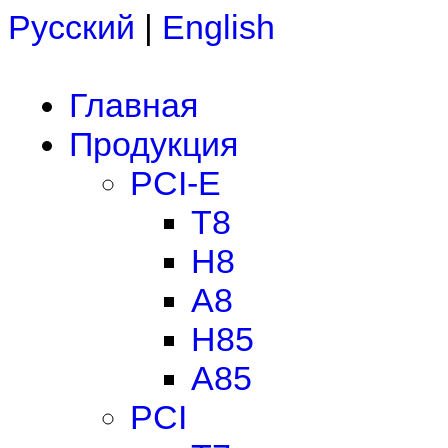
Русский
|
English
Главная
Продукция
PCI-E
T8
H8
A8
H85
A85
PCI