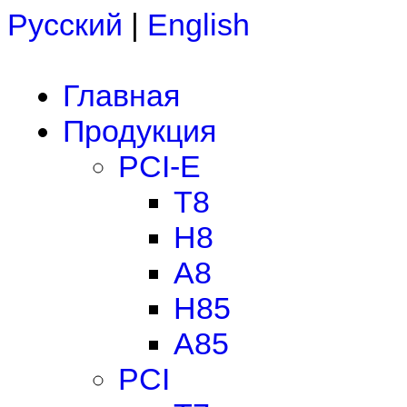
Русский
|
English
Главная
Продукция
PCI-E
T8
H8
A8
H85
A85
PCI