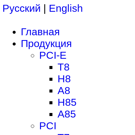
Русский
|
English
Главная
Продукция
PCI-E
T8
H8
A8
H85
A85
PCI