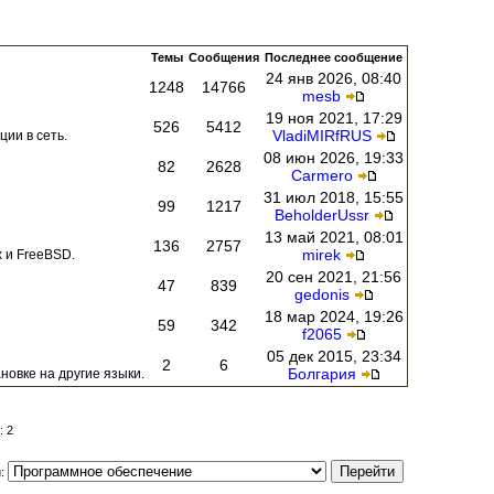
Темы
Сообщения
Последнее сообщение
24 янв 2026, 08:40
1248
14766
mesb
19 ноя 2021, 17:29
526
5412
VladiMIRfRUS
ии в сеть.
08 июн 2026, 19:33
82
2628
Carmero
31 июл 2018, 15:55
99
1217
BeholderUssr
13 май 2021, 08:01
136
2757
mirek
 и FreeBSD.
20 сен 2021, 21:56
47
839
gedonis
18 мар 2024, 19:26
59
342
f2065
05 дек 2015, 23:34
2
6
Болгария
новке на другие языки.
: 2
и: