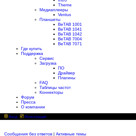
Intro
Theme
Медиаплееры
Ventus
Планшеты
BeTAB 1001
BeTAB 1041
BeTAB 1042
BeTAB 7004
BeTAB 7071
Где купить
Поддержка
Сервис
Загрузка
ПО
Драйвер
Плагины
FAQ
Таблицы частот
Коннекторы
Форум
Пресса
О компании
Вход
Регистрация
Сообщения без ответов
|
Активные темы