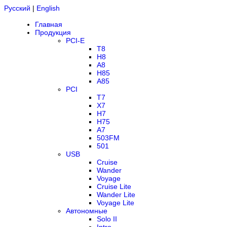
Русский
|
English
Главная
Продукция
PCI-E
T8
H8
A8
H85
A85
PCI
T7
X7
H7
H75
A7
503FM
501
USB
Cruise
Wander
Voyage
Cruise Lite
Wander Lite
Voyage Lite
Автономные
Solo II