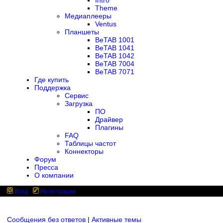
Intro
Theme
Медиаплееры
Ventus
Планшеты
BeTAB 1001
BeTAB 1041
BeTAB 1042
BeTAB 7004
BeTAB 7071
Где купить
Поддержка
Сервис
Загрузка
ПО
Драйвер
Плагины
FAQ
Таблицы частот
Коннекторы
Форум
Пресса
О компании
Вход
Регистрация
Сообщения без ответов
|
Активные темы