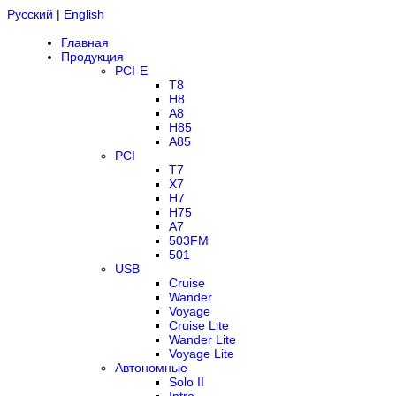
Русский
|
English
Главная
Продукция
PCI-E
T8
H8
A8
H85
A85
PCI
T7
X7
H7
H75
A7
503FM
501
USB
Cruise
Wander
Voyage
Cruise Lite
Wander Lite
Voyage Lite
Автономные
Solo II