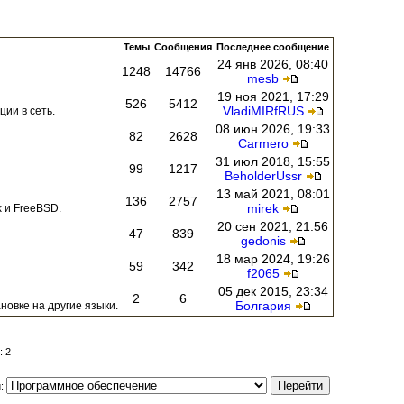
Темы
Сообщения
Последнее сообщение
24 янв 2026, 08:40
1248
14766
mesb
19 ноя 2021, 17:29
526
5412
VladiMIRfRUS
ии в сеть.
08 июн 2026, 19:33
82
2628
Carmero
31 июл 2018, 15:55
99
1217
BeholderUssr
13 май 2021, 08:01
136
2757
mirek
 и FreeBSD.
20 сен 2021, 21:56
47
839
gedonis
18 мар 2024, 19:26
59
342
f2065
05 дек 2015, 23:34
2
6
Болгария
новке на другие языки.
: 2
и: