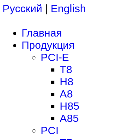
Русский
|
English
Главная
Продукция
PCI-E
T8
H8
A8
H85
A85
PCI