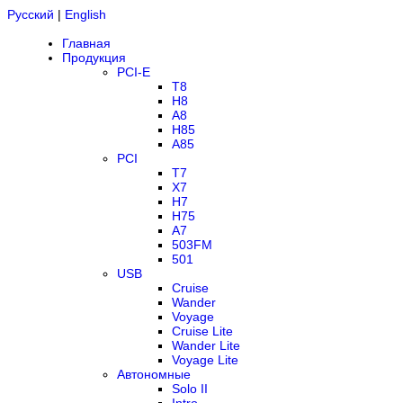
Русский
|
English
Главная
Продукция
PCI-E
T8
H8
A8
H85
A85
PCI
T7
X7
H7
H75
A7
503FM
501
USB
Cruise
Wander
Voyage
Cruise Lite
Wander Lite
Voyage Lite
Автономные
Solo II