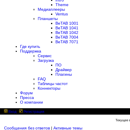
Intro
Theme
Медиаплееры
Ventus
Планшеты
BeTAB 1001
BeTAB 1041
BeTAB 1042
BeTAB 7004
BeTAB 7071
Где купить
Поддержка
Сервис
Загрузка
ПО
Драйвер
Плагины
FAQ
Таблицы частот
Коннекторы
Форум
Пресса
О компании
Вход
Регистрация
Текущее в
Сообщения без ответов
|
Активные темы