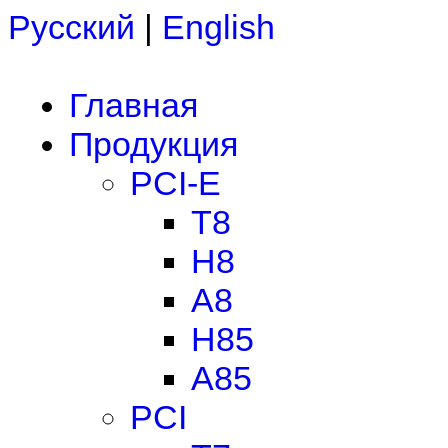
Русский
|
English
Главная
Продукция
PCI-E
T8
H8
A8
H85
A85
PCI