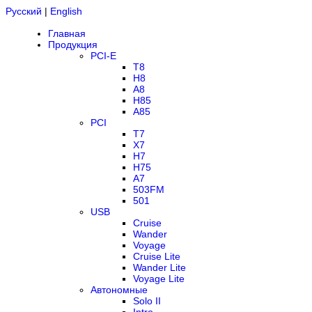
Русский
|
English
Главная
Продукция
PCI-E
T8
H8
A8
H85
A85
PCI
T7
X7
H7
H75
A7
503FM
501
USB
Cruise
Wander
Voyage
Cruise Lite
Wander Lite
Voyage Lite
Автономные
Solo II