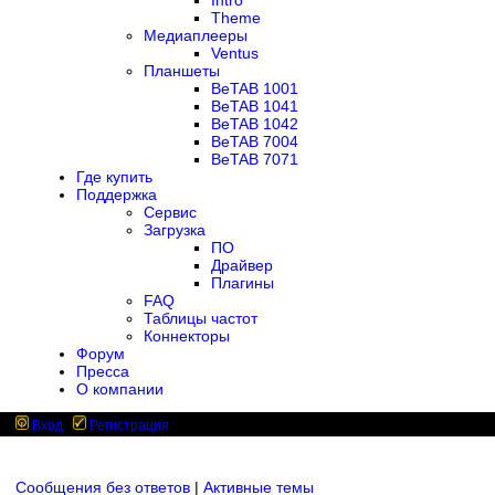
Intro
Theme
Медиаплееры
Ventus
Планшеты
BeTAB 1001
BeTAB 1041
BeTAB 1042
BeTAB 7004
BeTAB 7071
Где купить
Поддержка
Сервис
Загрузка
ПО
Драйвер
Плагины
FAQ
Таблицы частот
Коннекторы
Форум
Пресса
О компании
Вход
Регистрация
Сообщения без ответов
|
Активные темы