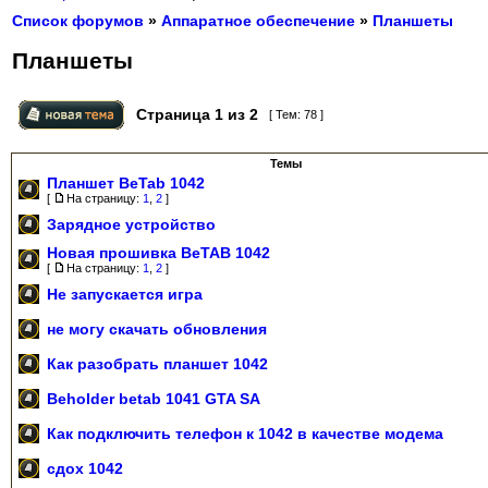
Список форумов
»
Аппаратное обеспечение
»
Планшеты
Планшеты
Страница
1
из
2
[ Тем: 78 ]
Темы
Планшет BeTab 1042
[
На страницу:
1
,
2
]
Зарядное устройство
Новая прошивка BeTAB 1042
[
На страницу:
1
,
2
]
Не запускается игра
не могу скачать обновления
Как разобрать планшет 1042
Beholder betab 1041 GTA SA
Как подключить телефон к 1042 в качестве модема
сдох 1042