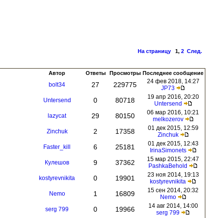
На страницу
1
,
2
След.
Автор
Ответы
Просмотры
Последнее сообщение
24 фев 2018, 14:27
27
229775
bolt34
JP73
19 апр 2016, 20:20
0
80718
Untersend
Untersend
06 мар 2016, 10:21
29
80150
lazycat
melkozerov
01 дек 2015, 12:59
2
17358
Zinchuk
Zinchuk
01 дек 2015, 12:43
6
25181
Faster_kill
IrinaSimonets
15 мар 2015, 22:47
9
37362
Кулешов
PashkaBehold
23 ноя 2014, 19:13
0
19901
kostyrevnikita
kostyrevnikita
15 сен 2014, 20:32
1
16809
Nemo
Nemo
14 авг 2014, 14:00
0
19966
serg 799
serg 799