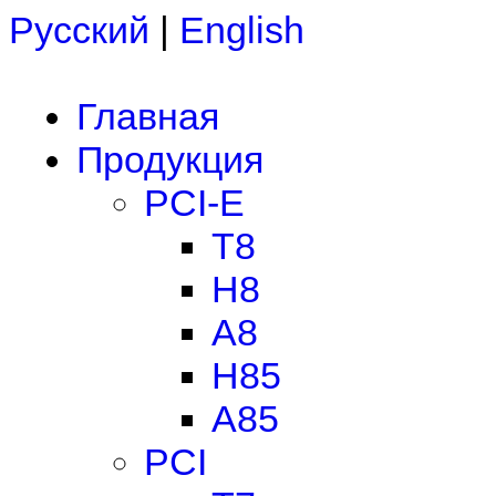
Русский
|
English
Главная
Продукция
PCI-E
T8
H8
A8
H85
A85
PCI