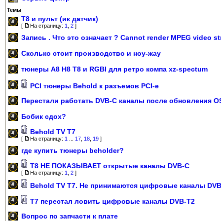
Темы
Т8 и пульт (ик датчик)
[
На страницу:
1
,
2
]
Запись . Что это означает ? Cannot render MPEG video s
Сколько стоит производство и ноу-жау
тюнеры A8 H8 T8 и RGBI для ретро компа xz-spectum
РСI тюнеры Behold к разъемов РСI-е
Перестали работать DVB-C каналы после обновления O
Бобик сдох?
Behold TV T7
[
На страницу:
1
...
17
,
18
,
19
]
где купить тюнеры beholder?
T8 НЕ ПОКАЗЫВАЕТ открытые каналы DVB-C
[
На страницу:
1
,
2
]
Behold TV T7. Не принимаются цифровые каналы DVB
Т7 перестал ловить цифровые каналы DVB-T2
Вопрос по запчасти к плате