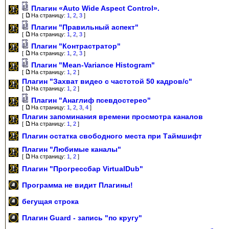
Плагин «Auto Wide Aspect Control».
[
На страницу:
1
,
2
,
3
]
Плагин "Правильный аспект"
[
На страницу:
1
,
2
,
3
]
Плагин "Контрастратор"
[
На страницу:
1
,
2
,
3
]
Плагин "Mean-Variance Histogram"
[
На страницу:
1
,
2
]
Плагин "Захват видео с частотой 50 кадров/с"
[
На страницу:
1
,
2
]
Плагин "Анаглиф псевдостерео"
[
На страницу:
1
,
2
,
3
,
4
]
Плагин запоминания времени просмотра каналов
[
На страницу:
1
,
2
]
Плагин остатка свободного места при Таймшифт
Плагин "Любимые каналы"
[
На страницу:
1
,
2
]
Плагин "Прогрессбар VirtualDub"
Программа не видит Плагины!
бегущая строка
Плагин Guard - запись "по кругу"