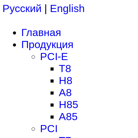
Русский
|
English
Главная
Продукция
PCI-E
T8
H8
A8
H85
A85
PCI