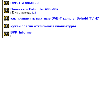
DVB-T и плагины
Плагины к Beholder 409 -607
[
На страницу:
1
,
2
]
как принимать платные DVB-T каналы Behold TV H7
нужен плагин отключения клавиатуры
BPP_Informer
[