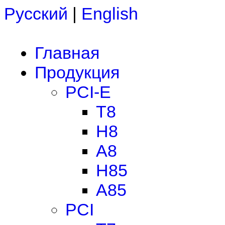
Русский
|
English
Главная
Продукция
PCI-E
T8
H8
A8
H85
A85
PCI