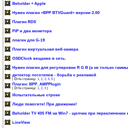
Beholder + Apple
Нужен плагин «BPP BTVGuard» версии 2.00
Плагин RDS
PiP и два монитора
плагин для G-19
Плагин виртуальная веб-камера
OSDClock вещание в сеть.
Нужен плагин для регулировки R G B (а не только гаммы
детектор логотипов - борьба с рекламой
[
На страницу:
1
,
2
,
3
,
4
,
5
]
Плагин: BPP_AMPPlugin
[
На страницу:
1
,
2
,
3
]
Испытательные строки
Люди помогите! При движение!
Beholder TV 405 FM на Win7 - щелчки при переключении
LineView