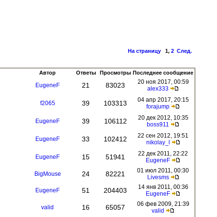
На страницу
1
,
2
След.
Автор
Ответы
Просмотры
Последнее сообщение
20 ноя 2017, 00:59
21
83023
EugeneF
alex333
04 апр 2017, 20:15
39
103313
f2065
forajump
20 дек 2012, 10:35
39
106112
EugeneF
boss911
22 сен 2012, 19:51
33
102412
EugeneF
nikolay_l
22 дек 2011, 22:22
15
51941
EugeneF
EugeneF
01 июл 2011, 00:30
24
82221
BigMouse
Livesms
14 янв 2011, 00:36
51
204403
EugeneF
EugeneF
06 фев 2009, 21:39
16
65057
valid
valid