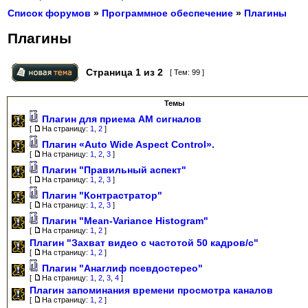
Список форумов
»
Программное обеспечение
»
Плагины
Плагины
Страница
1
из
2
[ Тем: 99 ]
Темы
Плагин для приема АМ сигналов
[
На страницу:
1
,
2
]
Плагин «Auto Wide Aspect Control».
[
На страницу:
1
,
2
,
3
]
Плагин "Правильный аспект"
[
На страницу:
1
,
2
,
3
]
Плагин "Контрастратор"
[
На страницу:
1
,
2
,
3
]
Плагин "Mean-Variance Histogram"
[
На страницу:
1
,
2
]
Плагин "Захват видео с частотой 50 кадров/с"
[
На страницу:
1
,
2
]
Плагин "Анаглиф псевдостерео"
[
На страницу:
1
,
2
,
3
,
4
]
Плагин запоминания времени просмотра каналов
[
На страницу:
1
,
2
]