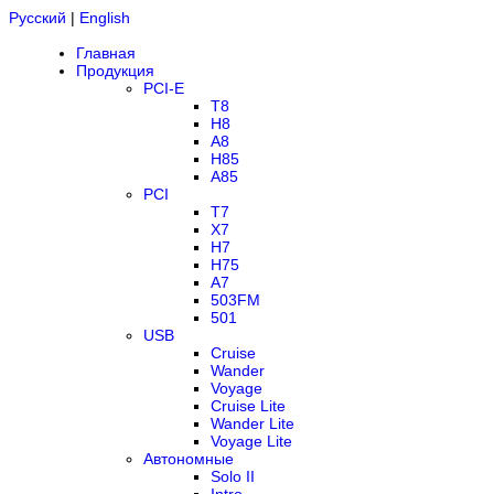
Русский
|
English
Главная
Продукция
PCI-E
T8
H8
A8
H85
A85
PCI
T7
X7
H7
H75
A7
503FM
501
USB
Cruise
Wander
Voyage
Cruise Lite
Wander Lite
Voyage Lite
Автономные
Solo II