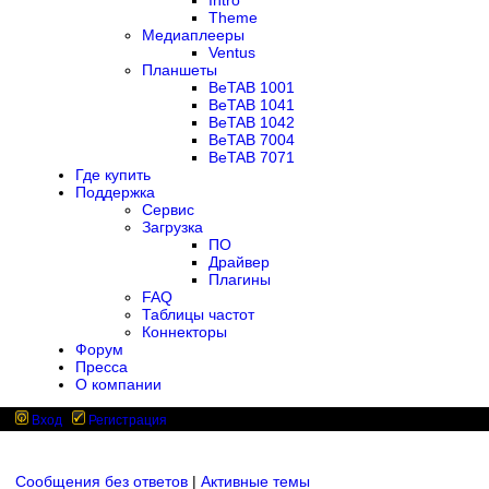
Intro
Theme
Медиаплееры
Ventus
Планшеты
BeTAB 1001
BeTAB 1041
BeTAB 1042
BeTAB 7004
BeTAB 7071
Где купить
Поддержка
Сервис
Загрузка
ПО
Драйвер
Плагины
FAQ
Таблицы частот
Коннекторы
Форум
Пресса
О компании
Вход
Регистрация
Сообщения без ответов
|
Активные темы