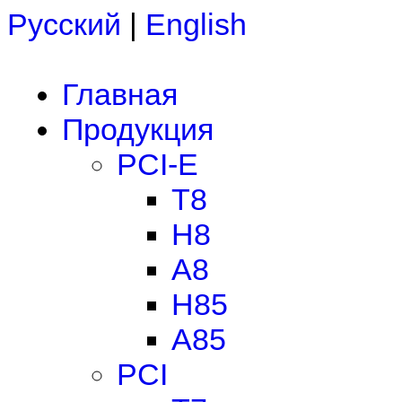
Русский
|
English
Главная
Продукция
PCI-E
T8
H8
A8
H85
A85
PCI