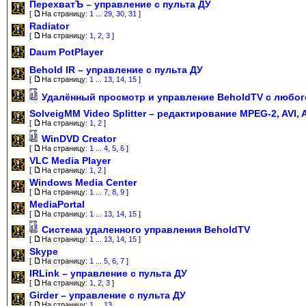
ПерехватЪ – управление с пульта ДУ
[
На страницу:
1
...
29
,
30
,
31
]
Radiator
[
На страницу:
1
,
2
,
3
]
Daum PotPlayer
Behold IR – управление с пульта ДУ
[
На страницу:
1
...
13
,
14
,
15
]
Удалённый просмотр и управление BeholdTV с любог
SolveigMM Video Splitter – редактирование MPEG-2, AVI, 
[
На страницу:
1
,
2
]
WinDVD Creator
[
На страницу:
1
...
4
,
5
,
6
]
VLC Media Player
[
На страницу:
1
,
2
]
Windows Media Center
[
На страницу:
1
...
7
,
8
,
9
]
MediaPortal
[
На страницу:
1
...
13
,
14
,
15
]
Система удаленного управления BeholdTV
[
На страницу:
1
...
13
,
14
,
15
]
Skype
[
На страницу:
1
...
5
,
6
,
7
]
IRLink – управление с пульта ДУ
[
На страницу:
1
,
2
,
3
]
Girder – управление с пульта ДУ
[
На страницу:
1
...
13