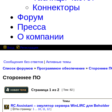
Коннекторы
Форум
Пресса
О компании
Вход
Регистрация
Сообщения без ответов
|
Активные темы
Список форумов
»
Программное обеспечение
»
Стороннее П
Стороннее ПО
Страница
1
из
2
[ Тем: 82 ]
Темы
RC Assistant – эмулятор сервера WinLIRC для Beholder
[
На страницу:
1
...
10
,
11
,
12
]