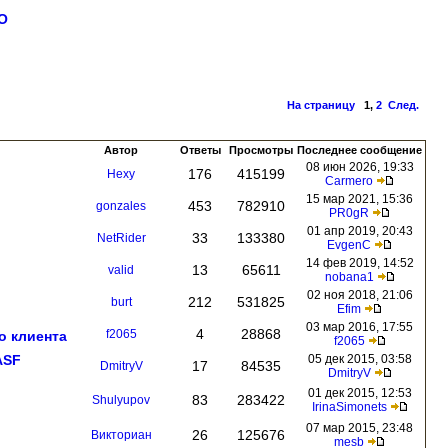
О
На страницу
1
,
2
След.
Автор
Ответы
Просмотры
Последнее сообщение
08 июн 2026, 19:33
176
415199
Hexy
Carmero
15 мар 2021, 15:36
453
782910
gonzales
РR0gR
01 апр 2019, 20:43
33
133380
NetRider
EvgenC
14 фев 2019, 14:52
13
65611
valid
nobana1
02 ноя 2018, 21:06
212
531825
burt
Efim
03 мар 2016, 17:55
4
28868
f2065
о клиента
f2065
ASF
05 дек 2015, 03:58
17
84535
DmitryV
DmitryV
01 дек 2015, 12:53
83
283422
Shulyupov
IrinaSimonets
07 мар 2015, 23:48
26
125676
Викториан
mesb