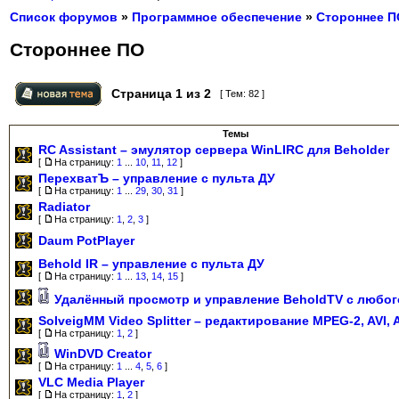
Список форумов
»
Программное обеспечение
»
Стороннее П
Стороннее ПО
Страница
1
из
2
[ Тем: 82 ]
Темы
RC Assistant – эмулятор сервера WinLIRC для Beholder
[
На страницу:
1
...
10
,
11
,
12
]
ПерехватЪ – управление с пульта ДУ
[
На страницу:
1
...
29
,
30
,
31
]
Radiator
[
На страницу:
1
,
2
,
3
]
Daum PotPlayer
Behold IR – управление с пульта ДУ
[
На страницу:
1
...
13
,
14
,
15
]
Удалённый просмотр и управление BeholdTV с любог
SolveigMM Video Splitter – редактирование MPEG-2, AVI, 
[
На страницу:
1
,
2
]
WinDVD Creator
[
На страницу:
1
...
4
,
5
,
6
]
VLC Media Player
[
На страницу:
1
,
2
]