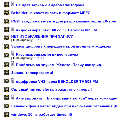
Не идет запись с видеомагнитофона
Beholder не хочет писать в формает MPEG
RGBI вход посоветуйте для ретро компьютеров ZX-spec
видеокамера CA-1160 ccir + Beholder 609FM
НЕТ ИЗОБРАЖЕНИЯ ПРИ ЗАПИСИ
[
На страницу:
1
,
2
]
Запись цифровых передач с произвольным кодеком
Рассинхронизация видео и звука
[
На страницу:
1
,
2
,
3
]
Проблема со звуком. Железо. Плачу навзрыд.
Запись телепрограмм!
оцифровка VHS через BEHOLDER TV 503 FM
Сильный интерлейс при захвате с камеры!
Активировать "Планировщик записи" через командну
Зелёный фон вместо видео при включении отсечения (
windows 10 не работает timeshift