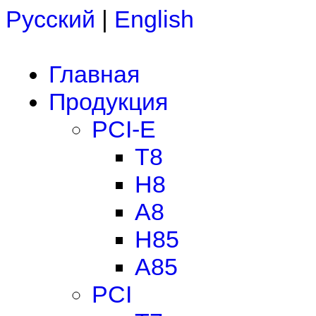
Русский
|
English
Главная
Продукция
PCI-E
T8
H8
A8
H85
A85
PCI