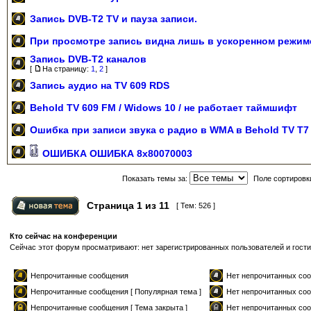
Запись DVB-T2 TV и пауза записи.
При просмотре запись видна лишь в ускоренном режим
Запись DVB-T2 каналов
[
На страницу:
1
,
2
]
Запись аудио на TV 609 RDS
Behold TV 609 FM / Widows 10 / не работает таймшифт
Ошибка при записи звука c радио в WMA в Behold TV T7
ОШИБКА ОШИБКА 8x80070003
Показать темы за:
Поле сортировк
Страница
1
из
11
[ Тем: 526 ]
Кто сейчас на конференции
Сейчас этот форум просматривают: нет зарегистрированных пользователей и гости
Непрочитанные сообщения
Нет непрочитанных с
Непрочитанные сообщения [ Популярная тема ]
Нет непрочитанных соо
Непрочитанные сообщения [ Тема закрыта ]
Нет непрочитанных соо