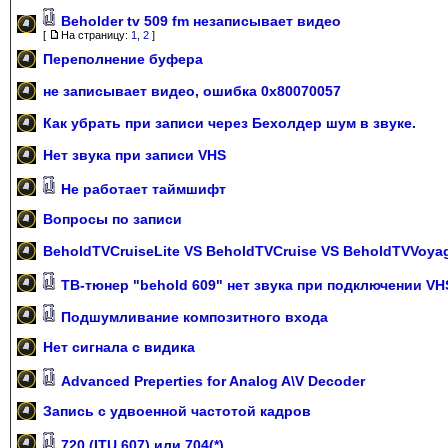
Beholder tv 509 fm незаписывает видео
[
На страницу:
1
,
2
]
Переполнение буфера
не записывает видео, ошибка 0x80070057
Как убрать при записи через Бехолдер шум в звуке.
Нет звука при записи VHS
Не работает таймшифт
Вопросы по записи
BeholdTVCruiseLite VS BeholdTVCruise VS BeholdTVVoya
ТВ-тюнер "behold 609" нет звука при подключении VH
Подшумливание композитного входа
Нет сигнала с видика
Advanced Preperties for Analog A\V Decoder
Запись с удвоенной частотой кадров
720 (ITU 607) или 704(*)