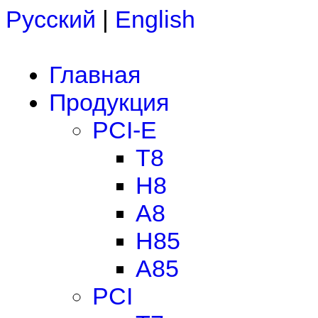
Русский
|
English
Главная
Продукция
PCI-E
T8
H8
A8
H85
A85
PCI