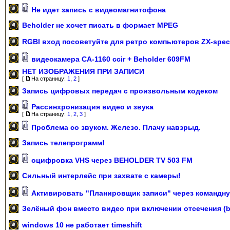
Не идет запись с видеомагнитофона
Beholder не хочет писать в формает MPEG
RGBI вход посоветуйте для ретро компьютеров ZX-spec
видеокамера CA-1160 ccir + Beholder 609FM
НЕТ ИЗОБРАЖЕНИЯ ПРИ ЗАПИСИ
[
На страницу:
1
,
2
]
Запись цифровых передач с произвольным кодеком
Рассинхронизация видео и звука
[
На страницу:
1
,
2
,
3
]
Проблема со звуком. Железо. Плачу навзрыд.
Запись телепрограмм!
оцифровка VHS через BEHOLDER TV 503 FM
Сильный интерлейс при захвате с камеры!
Активировать "Планировщик записи" через командну
Зелёный фон вместо видео при включении отсечения (
windows 10 не работает timeshift