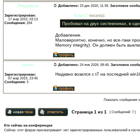
Людмила
Добавлено:
23 дек 2020, 11:39.
Заголовок сооб
Зарегистрирован:
EvgenC
писал(а):
17 мар 2015, 03:13
Сообщения:
264
Пробовал на двух системниках, в одн
Добавление.
Маловероятно, конечно, но все-таки прове
Memory integrity). Он должен быть выключ
mesb
Добавлено:
24 янв 2026, 08:40.
Заголовок сооб
Недавно возился с t7 на последней win10
Зарегистрирован:
07 мар 2015, 23:45
Сообщения:
3
Показать сообщения з
Страница
1
из
1
[ Сообщений: 7 ]
Кто сейчас на конференции
Сейчас этот форум просматривают: нет зарегистрированных пользователей и гости