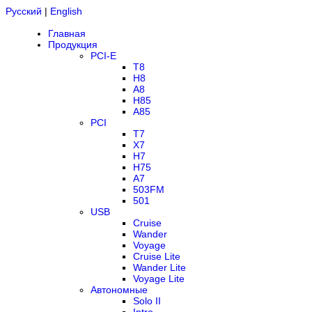
Русский
|
English
Главная
Продукция
PCI-E
T8
H8
A8
H85
A85
PCI
T7
X7
H7
H75
A7
503FM
501
USB
Cruise
Wander
Voyage
Cruise Lite
Wander Lite
Voyage Lite
Автономные
Solo II