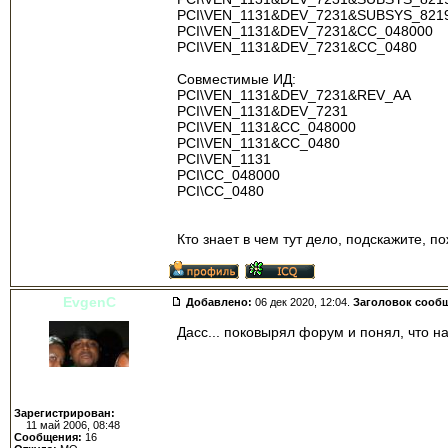
PCI\VEN_1131&DEV_7231&SUBSYS_821
PCI\VEN_1131&DEV_7231&CC_048000
PCI\VEN_1131&DEV_7231&CC_0480
Совместимые ИД:
PCI\VEN_1131&DEV_7231&REV_AA
PCI\VEN_1131&DEV_7231
PCI\VEN_1131&CC_048000
PCI\VEN_1131&CC_0480
PCI\VEN_1131
PCI\CC_048000
PCI\CC_0480
Кто знает в чем тут дело, подскажите, п
EvgenC
Добавлено:
06 дек 2020, 12:04.
Заголовок сооб
Дасс... поковырял форум и понял, что на
Зарегистрирован:
11 май 2006, 08:48
Сообщения:
16