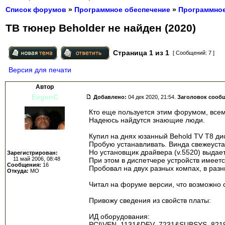
Список форумов
»
Программное обеспечение
»
Программное
ТВ тюнер Beholder не найден (2020)
Страница
1
из
1
[ Сообщений: 7 ]
Версия для печати
Автор
EvgenC
Добавлено:
04 дек 2020, 21:54.
Заголовок сооб
Кто еще пользуется этим форумом, всем
Надеюсь найдутся знающие люди.
Купил на днях юзанный Behold TV T8 дис
Пробую устанавливать. Винда свежеуста
Но установщик драйвера (v.5520) выдает
Зарегистрирован:
11 май 2006, 08:48
При этом в диспетчере устройств имеет
Сообщения:
16
Пробовал на двух разных компах, в разн
Откуда:
МО
Читал на форуме версии, что возможно 
Привожу сведения из свойств платы:
ИД оборудования:
PCI\VEN_1131&DEV_7231&SUBSYS_82