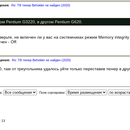
щения:
Re: ТВ тюнер Beholder не найден (2020)
ом Pentium G3220, в другом Pentium G620.
рьте, не включен ли у вас на системниках режим Memory integrity (Wi
ен - Off.
щения:
Re: ТВ тюнер Beholder не найден (2020)
, там от треугольника удалось уйти только переставив тюнер в друго
а:
Поле сортировки:
: 13