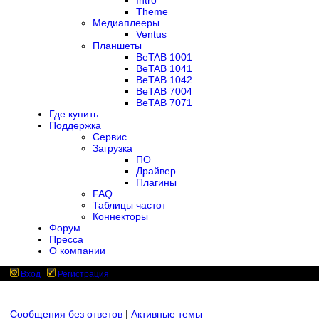
Intro
Theme
Медиаплееры
Ventus
Планшеты
BeTAB 1001
BeTAB 1041
BeTAB 1042
BeTAB 7004
BeTAB 7071
Где купить
Поддержка
Сервис
Загрузка
ПО
Драйвер
Плагины
FAQ
Таблицы частот
Коннекторы
Форум
Пресса
О компании
Вход
Регистрация
Сообщения без ответов
|
Активные темы