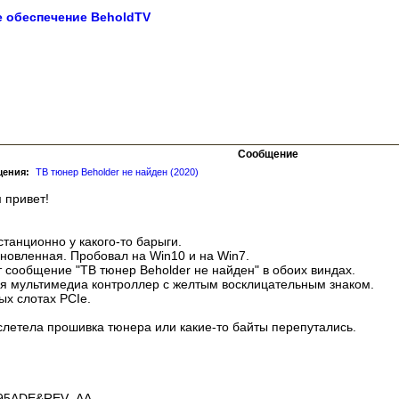
 обеспечение BeholdTV
Сообщение
щения:
ТВ тюнер Beholder не найден (2020)
 привет!
танционно у какого-то барыги.
новленная. Пробовал на Win10 и на Win7.
 сообщение "ТВ тюнер Beholder не найден" в обоих виндах.
ся мультимедиа контроллер с желтым восклицательным знаком.
ых слотах PCIe.
слетела прошивка тюнера или какие-то байты перепутались.
195ADE&REV_AA