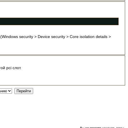
ndows security > Device security > Core isolation details >
й pci слот.
Вы
не можете
начинать темы