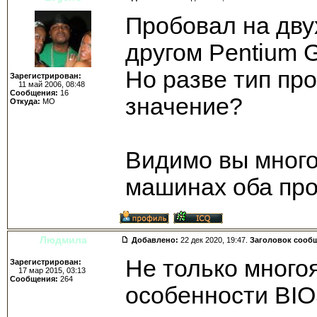
Пробовал на дву
другом Pentium 
Но разве тип пр
Зарегистрирован:
11 май 2006, 08:48
Сообщения:
16
значение?
Откуда:
МО
Видимо вы много
машинах оба про
Людмила
Добавлено:
22 дек 2020, 19:47.
Заголовок сооб
Не только многоя
Зарегистрирован:
17 мар 2015, 03:13
Сообщения:
264
особенности BIOS