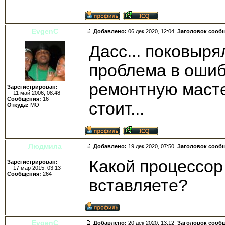
EvgenC
Добавлено:
06 дек 2020, 12:04.
Заголовок сооб
Дасс... поковыря
проблема в ошиб
ремонтную масте
Зарегистрирован:
11 май 2006, 08:48
Сообщения:
16
стоит...
Откуда:
МО
Людмила
Добавлено:
19 дек 2020, 07:50.
Заголовок сооб
Какой процессор 
Зарегистрирован:
17 мар 2015, 03:13
Сообщения:
264
вставляете?
EvgenC
Добавлено:
20 дек 2020, 13:12.
Заголовок сооб