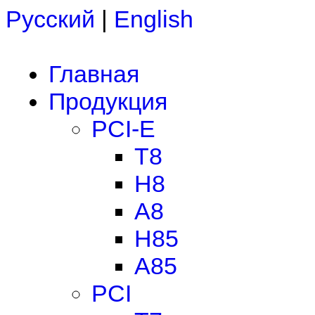
Русский
|
English
Главная
Продукция
PCI-E
T8
H8
A8
H85
A85
PCI