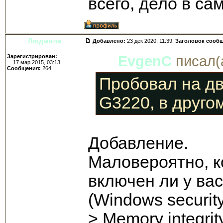
всего, дело в са
Людмила
Добавлено:
23 дек 2020, 11:39.
Заголовок сооб
Зарегистрирован:
EvgenC
писал(а
17 мар 2015, 03:13
Сообщения:
264
Пробовал на дв
G3220, в друго
Добавление.
Маловероятно, ко
включен ли у вас
(Windows security 
> Memory integri