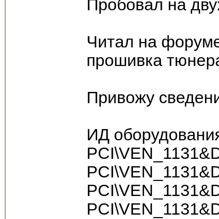
Пробовал на двух
Читал на форуме
прошивка тюнера
Привожу сведени
ИД оборудования
PCI\VEN_1131
PCI\VEN_1131&
PCI\VEN_1131&
PCI\VEN_1131&