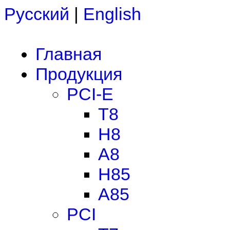
Русский
|
English
Главная
Продукция
PCI-E
T8
H8
A8
H85
A85
PCI