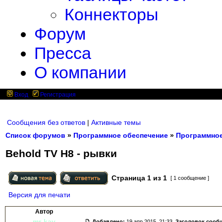
Коннекторы
Форум
Пресса
О компании
Вход
Регистрация
Сообщения без ответов
|
Активные темы
Список форумов
»
Программное обеспечение
»
Программное
Behold TV H8 - рывки
Страница
1
из
1
[ 1 сообщение ]
Версия для печати
Автор
mr-kav
Добавлено:
19 апр 2015, 21:33.
Заголовок сооб