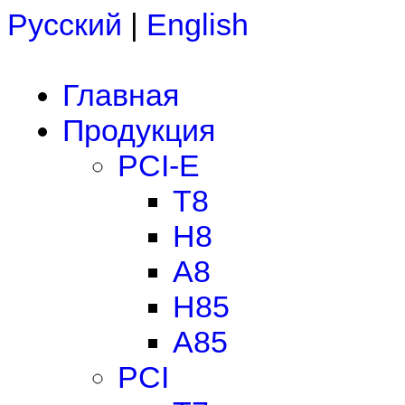
Русский
|
English
Главная
Продукция
PCI-E
T8
H8
A8
H85
A85
PCI