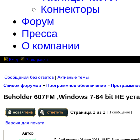
Коннекторы
Форум
Пресса
О компании
Вход
Регистрация
Сообщения без ответов
|
Активные темы
Список форумов
»
Программное обеспечение
»
Программное
Beholder 607FM ,Windows 7-64 bit НЕ ус
Страница
1
из
1
[ 1 сообщение ]
Версия для печати
Автор
postamt
Добавлено:
05 фев 2018, 18:57.
Заголовок соо