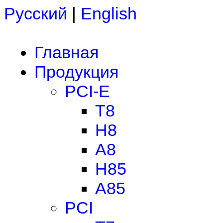
Русский
|
English
Главная
Продукция
PCI-E
T8
H8
A8
H85
A85
PCI