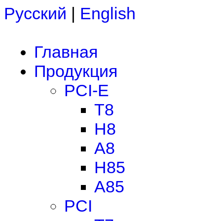
Русский
|
English
Главная
Продукция
PCI-E
T8
H8
A8
H85
A85
PCI