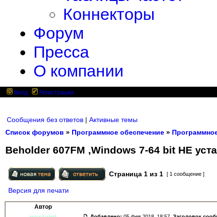
Коннекторы
Форум
Пресса
О компании
Вход
Регистрация
Сообщения без ответов
|
Активные темы
Список форумов
»
Программное обеспечение
»
Программное
Beholder 607FM ,Windows 7-64 bit НЕ ус
Страница
1
из
1
[ 1 сообщение ]
Версия для печати
Автор
postamt
Добавлено:
05 фев 2018, 18:57.
Заголовок соо