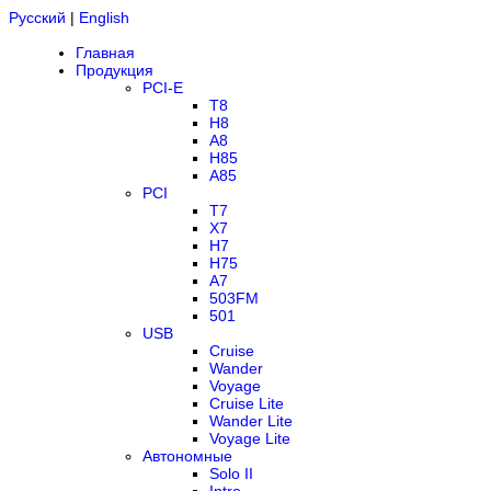
Русский
|
English
Главная
Продукция
PCI-E
T8
H8
A8
H85
A85
PCI
T7
X7
H7
H75
A7
503FM
501
USB
Cruise
Wander
Voyage
Cruise Lite
Wander Lite
Voyage Lite
Автономные
Solo II