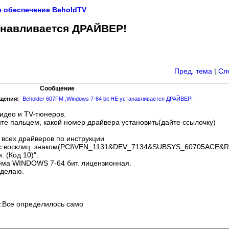
 обеспечение BeholdTV
танавливается ДРАЙВЕР!
Пред. тема
|
Сл
Сообщение
бщения:
Beholder 607FM ,Windows 7-64 bit НЕ устанавливается ДРАЙВЕР!
идео и TV-тюнеров.
ите пальцем, какой номер драйвера установить(дайте ссылочку)
 всех драйверов по инструкции
 c восклиц. знаком(PCI\VEN_1131&DEV_7134&SUBSYS_60705ACE&
. (Код 10)".
тема WINDOWS 7-64 бит. лицензионная.
 делаю.
т.Все определилось само