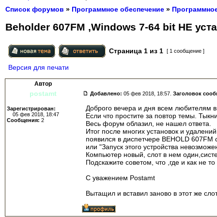
Список форумов
»
Программное обеспечение
»
Программное
Beholder 607FM ,Windows 7-64 bit НЕ ус
Страница
1
из
1
[ 1 сообщение ]
Версия для печати
Автор
postamt
Добавлено:
05 фев 2018, 18:57.
Заголовок соо
Доброго вечера и дня всем любителям в
Зарегистрирован:
05 фев 2018, 18:47
Если что простите за повтор темы. Тыкн
Сообщения:
2
Весь форум облазил, не нашел ответа.
Итог после многих установок и удалений
появился в диспетчере BEHOLD 607FM
или "Запуск этого устройства невозможен
Компьютер новый, слот в нем один,сис
Подскажите советом, что ,где и как не то
С уважением Postamt
Вытащил и вставил заново в этот же сло