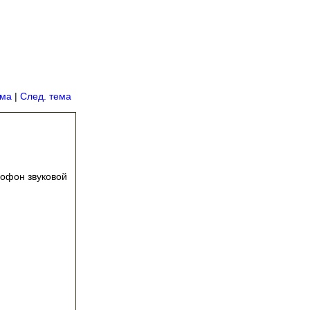
ема
|
След. тема
рофон звуковой