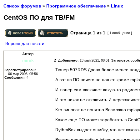
Список форумов
»
Программное обеспечение
»
Linux
CentOS ПО для ТВ/FM
Страница
1
из
1
[ 1 сообщение ]
Версия для печати
Автор
mirek
Добавлено:
13 май 2021, 08:01.
Заголовок сооб
Тюнер 507RDS Дрова более менее подд
Зарегистрирован:
06 мар 2006, 05:56
Сообщения:
4
А вот из ПО ничего не нашел кроме mpla
И тюнер сам включает какую-то радиост
И это никак не отключить И переключает
Кто виноват не понятно Возможно mplay
Какое еще ПО может заработать в Cent
RythmBox выдает ошибку, что нет какого-
Всякие gnomeradio и tvtime с такими да