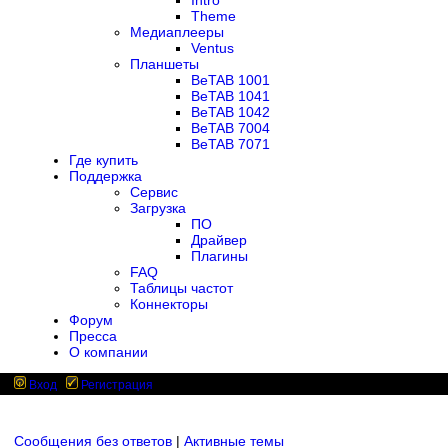
Intro
Theme
Медиаплееры
Ventus
Планшеты
BeTAB 1001
BeTAB 1041
BeTAB 1042
BeTAB 7004
BeTAB 7071
Где купить
Поддержка
Сервис
Загрузка
ПО
Драйвер
Плагины
FAQ
Таблицы частот
Коннекторы
Форум
Пресса
О компании
Вход
Регистрация
Сообщения без ответов
|
Активные темы