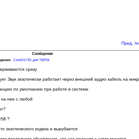
Пред. т
Сообщение
щения:
CentOS ПО для ТВ/FM
ерживаются сразу
yer Звук экзотически работает через внешний аудио кабель на мик
анцию по умолчанию при работе в системе
 на нее с любой
er?
OS8 ?
то экзотического кодека и вырубается
тами последнего обновления, что нет желания с ними мучатся