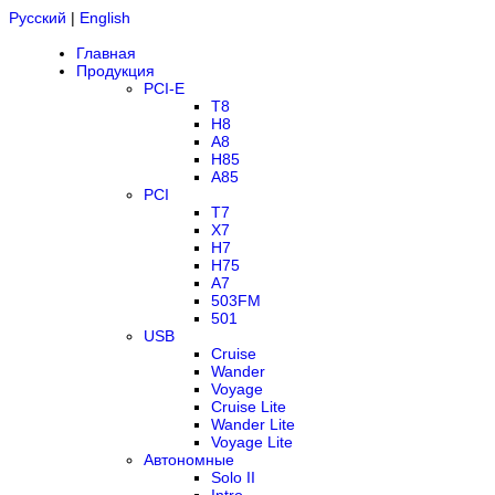
Русский
|
English
Главная
Продукция
PCI-E
T8
H8
A8
H85
A85
PCI
T7
X7
H7
H75
A7
503FM
501
USB
Cruise
Wander
Voyage
Cruise Lite
Wander Lite
Voyage Lite
Автономные
Solo II