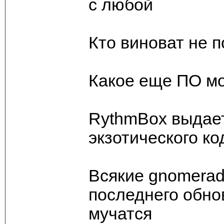
с любой
Кто виноват не 
Какое еще ПО мо
RythmBox выдает 
экзотического ко
Всякие gnomeradi
последнего обно
мучатся