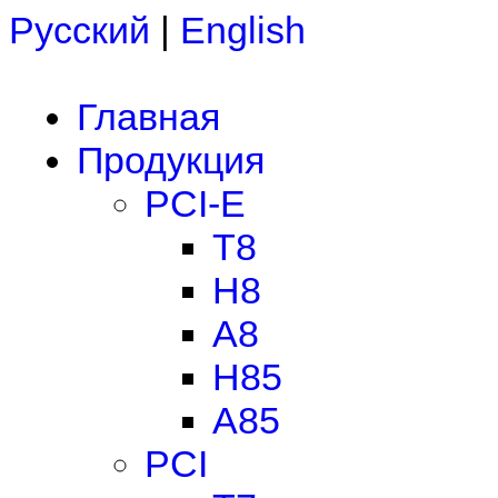
Русский
|
English
Главная
Продукция
PCI-E
T8
H8
A8
H85
A85
PCI