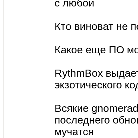
с любой
Кто виноват не 
Какое еще ПО мо
RythmBox выдает 
экзотического ко
Всякие gnomeradi
последнего обно
мучатся