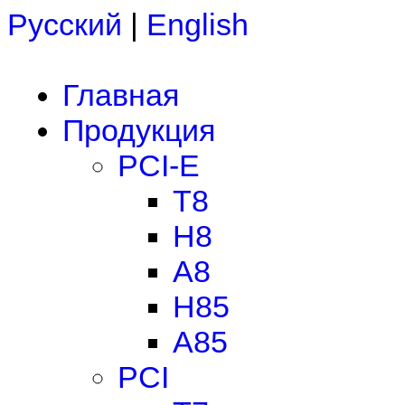
Русский
|
English
Главная
Продукция
PCI-E
T8
H8
A8
H85
A85
PCI