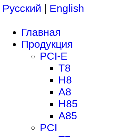
Русский
|
English
Главная
Продукция
PCI-E
T8
H8
A8
H85
A85
PCI