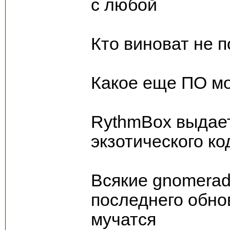
с любой
Кто виноват не 
Какое еще ПО мо
RythmBox выдает 
экзотического ко
Всякие gnomeradi
последнего обно
мучатся