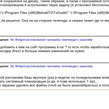
 сохранялся на диске). Таким образом, в папке с программой ост
ланировщика я использовал такую задачу (я установил бесплатны
-o"c:\Program Files (x86)\BeholdTV\TvGuide\" "c:\Program Files (x86)\B
и решится. Она не на стороне телегида, и скорее лежит где то меж
щения:
Re: BhAgent раскпаковывает программу телепередач с кракозябр
добавить к ним на сайт программу в rar ? то есть чтобы заработал
ихолдер Агент и больше никаких изменений не нужно
щения:
Re: BhAgent раскпаковывает программу телепередач с кракозябр
ой распаковки базы вручную (раз в неделю по понедельникам можно
ть системный планировщик (и да, я тоже использую 7-zip)..
 заранее удалять все файлы (чтоб не было кракозябристых) и пот