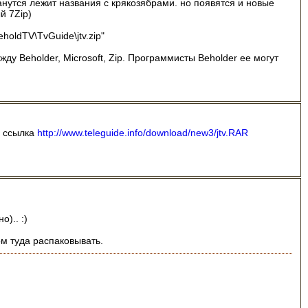
анутся лежит названия с крякозябрами. но появятся и новые
й 7Zip)
eholdTV\TvGuide\jtv.zip"
ду Beholder, Microsoft, Zip. Программисты Beholder ее могут
а ссылка
http://www.teleguide.info/download/new3/jtv.RAR
).. :)
ом туда распаковывать.