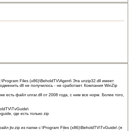
\Program Files (x86)\BeholdTV\Agent\ Эта unzip32.dll имеет
одменить dll не получилось - не сработает. Компания WinZip
ке есть файл unrar.dll от 2008 года, с ним все норм. Более того,
holdTV\TvGuide\
guide, где есть только zip
 jtv.zip из папки c:\Program Files (x86)\BeholdTV\TvGuide\ (я