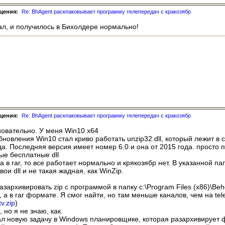
щения:
Re: BhAgent раскпаковывает программу телепередач с кракозябр
лал, и получилось в Бихолдере нормально!
щения:
Re: BhAgent раскпаковывает программу телепередач с кракозябр
новательно. У меня Win10 x64
новления Win10 стал криво работать unzip32.dll, который лежит в c:
да. Последняя версия имеет номер 6.0 и она от 2015 года. просто п
ые бесплатные dll
 в rar, то все работает нормально и крякозябр нет. В указанной пап
и dll и не такая жадная, как WinZip.
зархивировать zip с программой в папку c:\Program Files (x86)\Be
, а в rar формате. Я смог найти, но там меньше каналов, чем на tele
v.zip
)
 но я не знаю, как.
л новую задачу в Windows планировщике, которая разархивирует файл