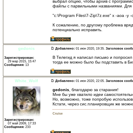
выбрал опцию, чтобы архив с программой
файлы с парвильными названиями. Для п
"c:\Program Files\7-Zip\7z.exe" x -aoa -y 
К сожалению, по другому проблема вряд л
потенциально исправить.
gedonis
Добавлено:
01 июн 2020, 19:35.
Заголовок сооб
В Телегид я написал письмо и попросил 
Зарегистрирован:
29 мар 2015, 15:47
тогда ее можно было бы подставить в Б
Сообщения:
13
White_Wolf
Добавлено:
01 июн 2020, 22:05.
Заголовок сооб
gedonis
, благодарю за старания!
Мне бы уже хватило идеи самостоятельн
Но, возможно, тоже попробую использова
Кстати, через сис.планировщик же можно
Cruise
Зарегистрирован:
07 май 2009, 17:33
Сообщения:
233