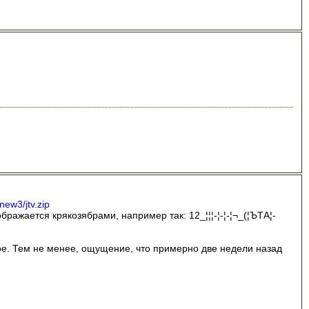
new3/jtv.zip
бражается крякозябрами, например так: 12_¦¦¦-¦-¦-¦¬_(¦ЪTА¦-
ьное. Тем не менее, ощущение, что примерно две недели назад