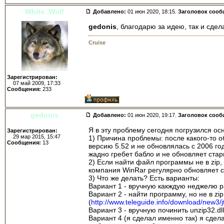
White_Wolf
Добавлено:
01 июн 2020, 18:15.
Заголовок сооб
gedonis
, благодарю за идею, так и сде
Cruise
Зарегистрирован:
07 май 2009, 17:33
Сообщения:
233
gedonis
Добавлено:
01 июн 2020, 19:17.
Заголовок сооб
Я в эту проблему сегодня погрузился ос
Зарегистрирован:
29 мар 2015, 15:47
1) Причина проблемы: после какого-то об
Сообщения:
13
версию 5.52 и не обновлялась с 2006 го
жадно гребет бабло и не обновляет стар
2) Если найти файл программы не в zip, а
компания WinRar регулярно обновляет сво
3) Что же делать? Есть варианты:
Вариант 1 - вручную какждую неджелю ра
Вариант 2 - найти программу, но не в zip
(
http://www.teleguide.info/download/new3/jt
Вариант 3 - вручную починить unzip32.dll,
Вариант 4 (я сделал именно так) я сдела