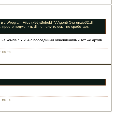
 c:\Program Files (x86)\BeholdTV\Agent\ Эта unzip32.dll
 просто подменить dll не получилось - не сработает.
 а на компе с 7 х64 с последними обновлениями тот же архив
, H8, T8
, H8, T8