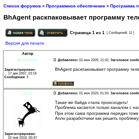
Список форумов
»
Программное обеспечение
»
Программа т
BhAgent раскпаковывает программу тел
Страница
1
из
1
[ Сообщений: 11 ]
Версия для печати
Автор
Bluesmen
Добавлено:
02 июн 2009, 21:02.
Заголовок сооб
BhAgent раскпаковывает программу теле
Зарегистрирован:
17 дек 2007, 03:16
Сообщения:
3
Zico
Добавлено:
01 июн 2020, 01:50.
Заголовок сооб
Такая же байда стала происходить!
Проблема касается только каналом с на
При этом сама программа передач тоже
Алло разработчики как решить проблему
Зарегистрирован:
02 янв 2018, 00:47