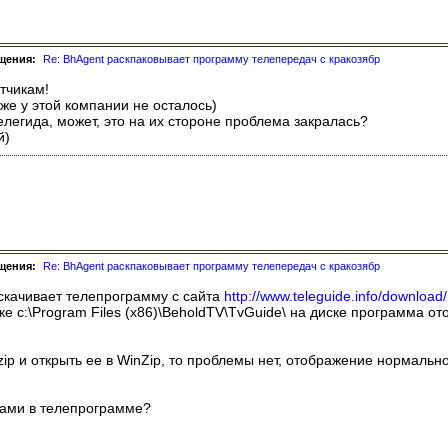
щения:
Re: BhAgent раскпаковывает программу телепередач с кракозябр
тчикам!
уже у этой компании не осталось)
елегида, может, это на их стороне проблема закралась?
й)
щения:
Re: BhAgent раскпаковывает программу телепередач с кракозябр
скачивает телепрограмму с сайта
http://www.teleguide.info/download/
е c:\Program Files (x86)\BeholdTV\TvGuide\ на диске программа ото
v.zip и открыть ее в WinZip, то проблемы нет, отображение нормал
рами в телепрограмме?