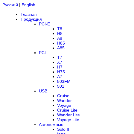
Русский
|
English
Главная
Продукция
PCI-E
T8
H8
A8
H85
A85
PCI
T7
X7
H7
H75
A7
503FM
501
USB
Cruise
Wander
Voyage
Cruise Lite
Wander Lite
Voyage Lite
Автономные
Solo II