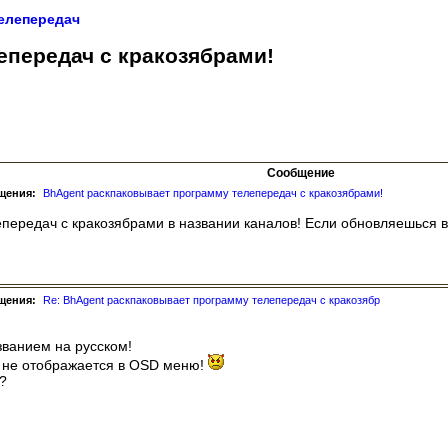
елепередач
епередач с кракозябрами!
Сообщение
щения:
BhAgent раскпаковывает программу телепередач с кракозябрами!
передач с кракозябрами в названии каналов! Если обновляешься в
щения:
Re: BhAgent раскпаковывает программу телепередач с кракозябр
званием на русском!
 не отображается в OSD меню!
?