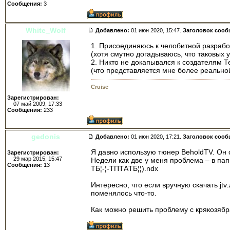
Сообщения:
3
White_Wolf
Добавлено:
01 июн 2020, 15:47.
Заголовок сооб
1. Присоединяюсь к челобитной разрабо
(хотя смутно догадываюсь, что таковых 
2. Никто не докапывался к создателям Т
(что представляется мне более реально
Cruise
Зарегистрирован:
07 май 2009, 17:33
Сообщения:
233
gedonis
Добавлено:
01 июн 2020, 17:21.
Заголовок сооб
Я давно использую тюнер BeholdTV. Он 
Зарегистрирован:
29 мар 2015, 15:47
Недели как две у меня проблема – в папк
Сообщения:
13
TБ¦-¦-TПTАTБ¦¦).ndx
Интересно, что если вручную скачать jt
поменялось что-то.
Как можно решить проблему с крякозяб