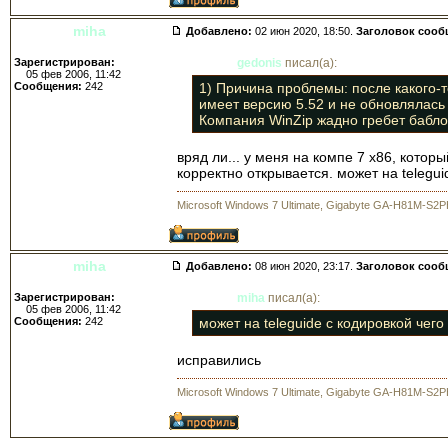
miha
Добавлено:
02 июн 2020, 18:50.
Заголовок сооб
Зарегистрирован:
gedonis
писал(а):
05 фев 2006, 11:42
Сообщения:
242
1) Причина проблемы: после какого-то
имеет версию 5.52 и не обновлялась 
Компания WinZip жадно гребет бабло
вряд ли... у меня на компе 7 х86, кото
корректно открывается. может на telegui
Microsoft Windows 7 Ultimate, Gigabyte GA-H81M-S2P
miha
Добавлено:
08 июн 2020, 23:17.
Заголовок сооб
Зарегистрирован:
miha
писал(а):
05 фев 2006, 11:42
Сообщения:
242
может на teleguide с кодировкой чего
исправились
Microsoft Windows 7 Ultimate, Gigabyte GA-H81M-S2P