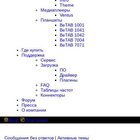
Intro
Theme
Медиаплееры
Ventus
Планшеты
BeTAB 1001
BeTAB 1041
BeTAB 1042
BeTAB 7004
BeTAB 7071
Где купить
Поддержка
Сервис
Загрузка
ПО
Драйвер
Плагины
FAQ
Таблицы частот
Коннекторы
Форум
Пресса
О компании
Вход
Регистрация
Сообщения без ответов
|
Активные темы