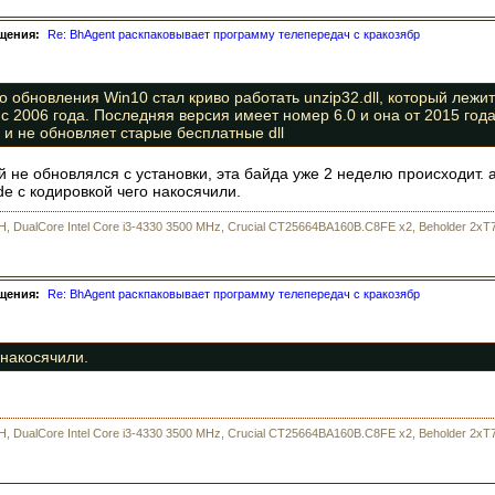
щения:
Re: BhAgent раскпаковывает программу телепередач с кракозябр
 обновления Win10 стал криво работать unzip32.dll, который лежит в
с 2006 года. Последняя версия имеет номер 6.0 и она от 2015 года.
 и не обновляет старые бесплатные dll
рый не обновлялся с установки, эта байда уже 2 неделю происходит.
de с кодировкой чего накосячили.
H, DualCore Intel Core i3-4330 3500 MHz, Crucial CT25664BA160B.C8FE x2, Beholder 2xT7
щения:
Re: BhAgent раскпаковывает программу телепередач с кракозябр
 накосячили.
H, DualCore Intel Core i3-4330 3500 MHz, Crucial CT25664BA160B.C8FE x2, Beholder 2xT7