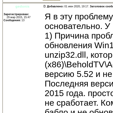
gedonis
Добавлено:
01 июн 2020, 19:17.
Заголовок сооб
Я в эту проблему
Зарегистрирован:
29 мар 2015, 15:47
Сообщения:
13
основательно. У
1) Причина пробл
обновления Win1
unzip32.dll, кото
(x86)\BeholdTV\A
версию 5.52 и не
Последняя верси
2015 года. прост
не сработает. К
бабло и не обнов