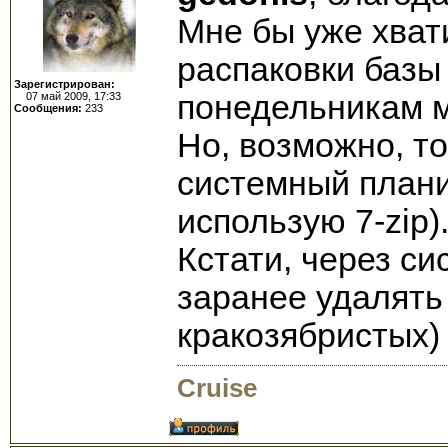
Мне бы уже хват
распаковки базы
Зарегистрирован:
понедельникам мо
07 май 2009, 17:33
Сообщения:
233
Но, возможно, т
системный плани
использую 7-zip).
Кстати, через с
заранее удалять
кракозябристых)
Cruise