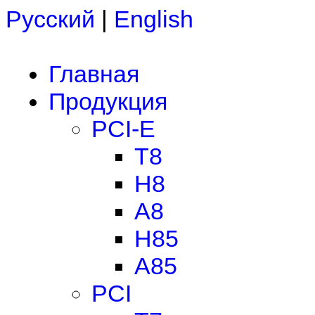
Русский
|
English
Главная
Продукция
PCI-E
T8
H8
A8
H85
A85
PCI