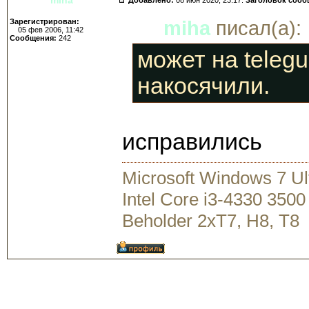
Зарегистрирован:
miha
писал(а):
05 фев 2006, 11:42
Сообщения:
242
может на telegu
накосячили.
исправились
Microsoft Windows 7 U
Intel Core i3-4330 35
Beholder 2xT7, H8, T8