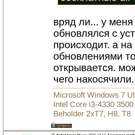
вряд ли... у меня
обновлялся с уст
происходит. а на
обновлениями то
открывается. мож
чего накосячили.
Microsoft Windows 7 U
Intel Core i3-4330 35
Beholder 2xT7, H8, T8
miha
Добавлено:
08 июн 2020, 23:17.
Заголовок сооб