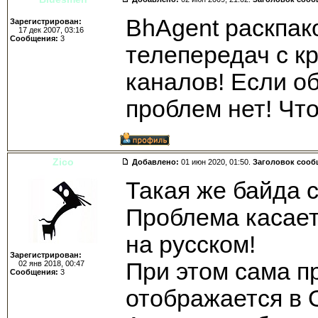
BhAgent раскпак
Зарегистрирован:
17 дек 2007, 03:16
Сообщения:
3
телепередач с к
каналов! Если о
проблем нет! Чт
Zico
Добавлено:
01 июн 2020, 01:50.
Заголовок сооб
Такая же байда 
Проблема касает
на русском!
Зарегистрирован:
При этом сама п
02 янв 2018, 00:47
Сообщения:
3
отображается в