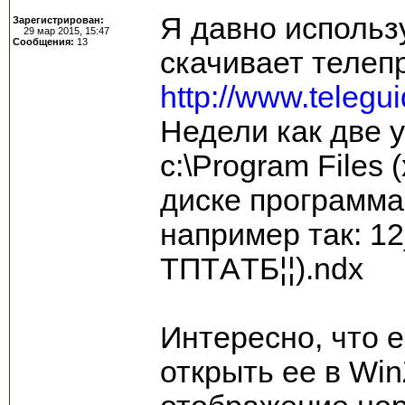
Я давно использ
Зарегистрирован:
29 мар 2015, 15:47
Сообщения:
13
скачивает телеп
http://www.telegu
Недели как две у
c:\Program Files
диске программа
например так: 12_¦
TПTАTБ¦¦).ndx
Интересно, что е
открыть ее в Win