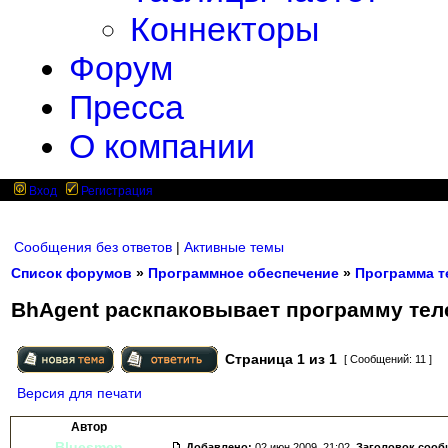
Коннекторы
Форум
Пресса
О компании
Вход
Регистрация
Сообщения без ответов
|
Активные темы
Список форумов
»
Программное обеспечение
»
Программа т
BhAgent раскпаковывает программу тел
Страница
1
из
1
[ Сообщений: 11 ]
Версия для печати
Автор
Bluesmen
Добавлено:
02 июн 2009, 21:02.
Заголовок сооб