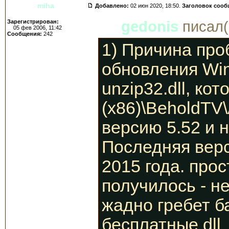
miha
Добавлено:
02 июн 2020, 18:50.
Заголовок сооб
Зарегистрирован:
gedonis
писал(
05 фев 2006, 11:42
Сообщения:
242
1) Причина про
обновления Win
unzip32.dll, ко
(x86)\BeholdTV\
версию 5.52 и н
Последняя верс
2015 года. прос
получилось - н
жадно гребет б
бесплатные dll