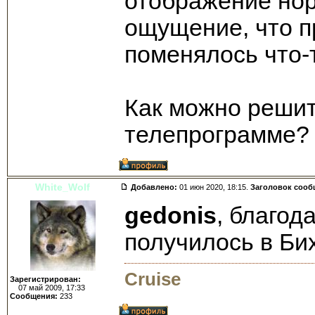
отображение нор
ощущение, что п
поменялось что-
Как можно решит
телепрограмме?
White_Wolf
Добавлено:
01 июн 2020, 18:15.
Заголовок сооб
gedonis
, благод
получилось в Би
Cruise
Зарегистрирован:
07 май 2009, 17:33
Сообщения:
233