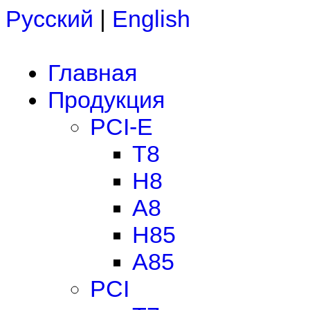
Русский
|
English
Главная
Продукция
PCI-E
T8
H8
A8
H85
A85
PCI