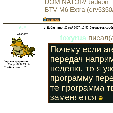
DOMINATOR/Radeon 
BTV M6 Extra (drv5350
ALF
Добавлено:
23 май 2007, 13:56.
Заголовок сооб
Эксперт
foxyrus
писал(а
Почему если аг
передач наприм
Зарегистрирован:
02 апр 2006, 21:37
неделю, то я у
Сообщения:
1329
программу пере
те программа т
заменяется