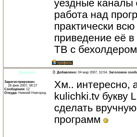
уездные каналы 
работа над прог
практически всю
приведение её в
ТВ с бехолдером
Quadrro
Добавлено:
04 мар 2007, 10:54.
Заголовок сооб
Хм.. интересно, 
Зарегистрирован:
26 фев 2007, 08:27
Сообщения:
12
kulichki.tv букву
Откуда:
Нижний Новгород
сделать вручную,
программ