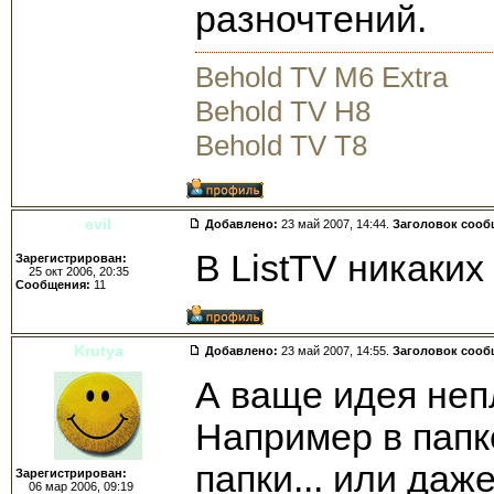
разночтений.
Behold TV M6 Extra
Behold TV H8
Behold TV T8
evil
Добавлено:
23 май 2007, 14:44.
Заголовок сооб
В ListTV никаких
Зарегистрирован:
25 окт 2006, 20:35
Сообщения:
11
Krutya
Добавлено:
23 май 2007, 14:55.
Заголовок сооб
А ваще идея неп
Например в папк
папки... или даж
Зарегистрирован:
06 мар 2006, 09:19