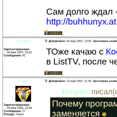
Сам долго ждал 
http://buhhunyx.a
ScorpAL
Добавлено:
04 мар 2007, 14:02.
Заголовок сооб
ТОже качаю с
Ко
Зарегистрирован:
06 фев 2007, 19:16
Сообщения:
92
в ListTV, после 
F][RE
Добавлено:
23 май 2007, 11:30.
Заголовок сооб
foxyrus
писал(а
Почему програм
Зарегистрирован:
28 фев 2006, 10:09
заменяется
Сообщения:
27
Откуда:
Томск