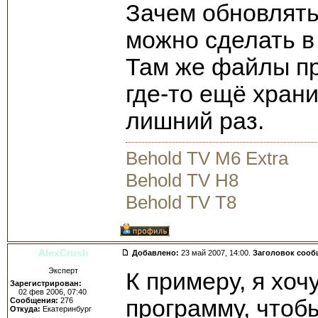
Зачем обновлять 
можно сделать в
Там же файлы пр
где-то ещё храни
лишний раз.
Behold TV M6 Extra
Behold TV H8
Behold TV T8
AlexCrush
Добавлено:
23 май 2007, 14:00.
Заголовок сооб
Эксперт
К примеру, я хоч
Зарегистрирован:
02 фев 2006, 07:40
программу, чтобы
Сообщения:
276
Откуда:
Екатеринбург