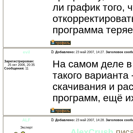
ли график того, 
откорректироват
программа теряет
evil
Добавлено:
23 май 2007, 14:27.
Заголовок сооб
На самом деле в
Зарегистрирован:
25 окт 2006, 20:35
Сообщения:
11
такого варианта 
скачивания и ра
программ, ещё и
ALF
Добавлено:
23 май 2007, 14:28.
Заголовок сооб
Эксперт
AlexCrush
писа