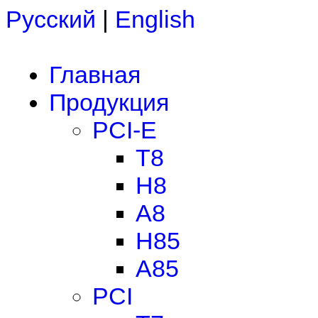
Русский
|
English
Главная
Продукция
PCI-E
T8
H8
A8
H85
A85
PCI