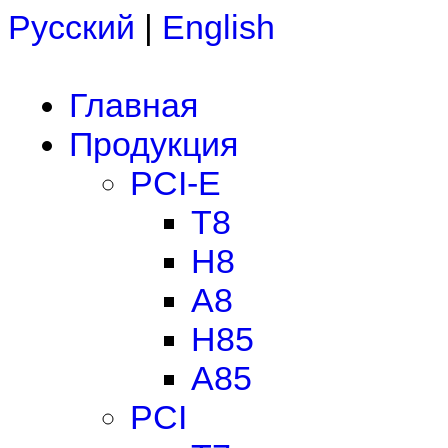
Русский
|
English
Главная
Продукция
PCI-E
T8
H8
A8
H85
A85
PCI