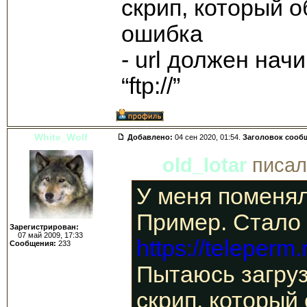
скрип, который об
ошибка
- url должен начи
“ftp://”
White_Wolf
Добавлено:
04 сен 2020, 01:54.
Заголовок сооб
old_lotar
писал(
У меня поменялас
Пример. Стало
Зарегистрирован:
07 май 2009, 17:33
https://teleperm.
Сообщения:
233
Пытаюсь загрузи
скрип, который 