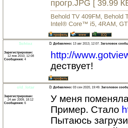
прогр.JPG [ 39.99 К
Behold TV 409FM, Behold
Intel® Core™ i5, 4RAM, GT
Schtoz
Добавлено:
13 авг 2013, 12:07.
Заголовок сооб
http://www.gotview
Зарегистрирован:
12 янв 2010, 12:08
Сообщения:
4
дествует!
old_lotar
Добавлено:
03 сен 2020, 19:49.
Заголовок сооб
У меня поменялась
Зарегистрирован:
24 авг 2009, 18:12
Сообщения:
6
Пример. Стало
h
Пытаюсь загрузит