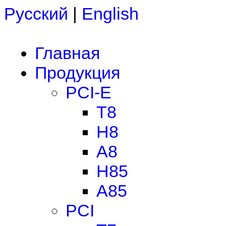
Русский
|
English
Главная
Продукция
PCI-E
T8
H8
A8
H85
A85
PCI