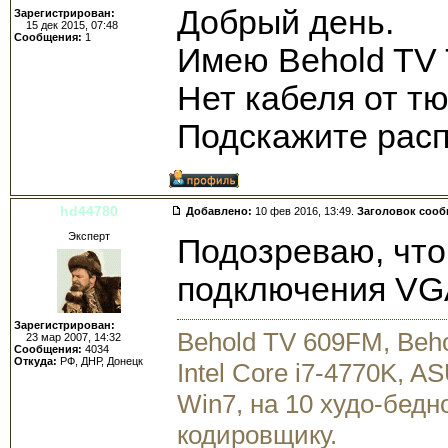
Добрый день.
Зарегистрирован:
15 дек 2015, 07:48
Сообщения:
1
Имею Behold TV
Нет кабеля от тю
Подскажите рас
hd44780
Добавлено:
10 фев 2016, 13:49.
Заголовок соо
Эксперт
Подозреваю, что
подключения VG
Зарегистрирован:
Behold TV 609FM, Beh
23 мар 2007, 14:32
Сообщения:
4034
Откуда:
РФ, ДНР, Донецк
Intel Core i7-4770K, 
Win7, на 10 худо-бедн
кодировщику.