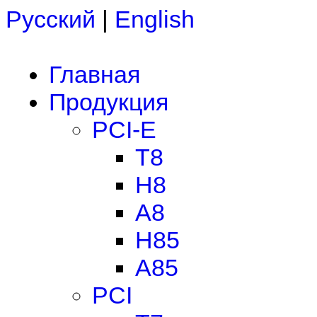
Русский
|
English
Главная
Продукция
PCI-E
T8
H8
A8
H85
A85
PCI