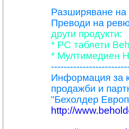
Разширяване на
Преводи на ревю
други продукти:
* РС таблети Be
* Мултимедиен H
------------------------
Информация за к
продажби и парт
"Бехолдер Евро
http://www.behold