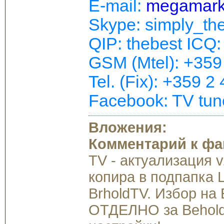
E-mail:
megamark
Skype: simply_th
QIP: thebest ICQ
GSM (Mtel): +359
Tel. (Fix): +359 2
Facebook: TV tun
Вложения:
Комментарий к фа
TV - актуализация v
копира в подпапка 
BrholdTV. Избор на
ОТДЕЛНО за BeholdT