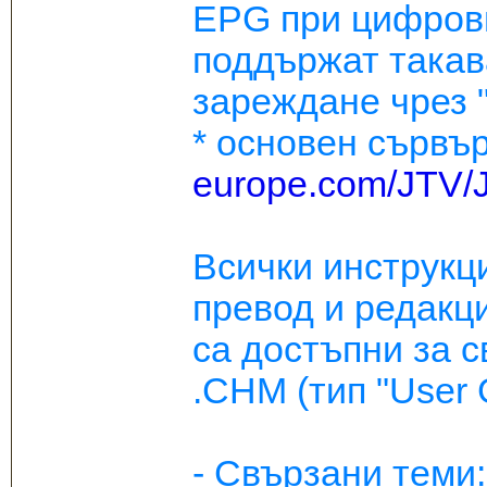
EPG при цифрови
поддържат такав
зареждане чрез 
* основен сървър
europe.com/JTV/
Всички инструкц
превод и редакци
са достъпни за 
.CHM (тип "User G
- Свързани тем