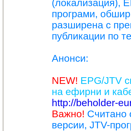
(локализация), E
програми, обши
разширена с пре
публикации по те
Анонси:
NEW!
EPG/JTV с
на ефирни и каб
http://beholder-e
Важно!
Считано 
версии, JTV-про