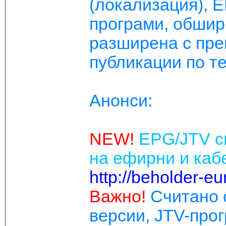
(локализация), E
програми, обши
разширена с пре
публикации по те
Анонси:
NEW!
EPG/JTV с
на ефирни и каб
http://beholder-e
Важно!
Считано 
версии, JTV-про