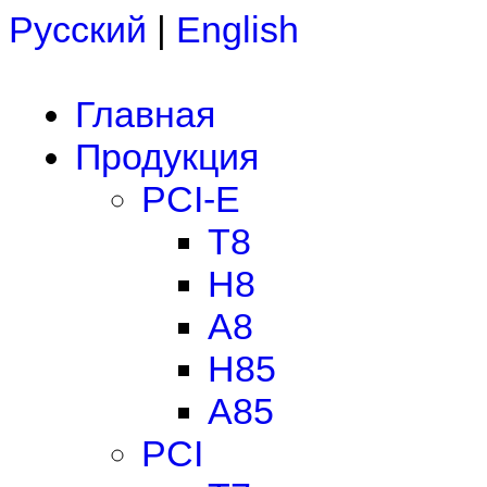
Русский
|
English
Главная
Продукция
PCI-E
T8
H8
A8
H85
A85
PCI