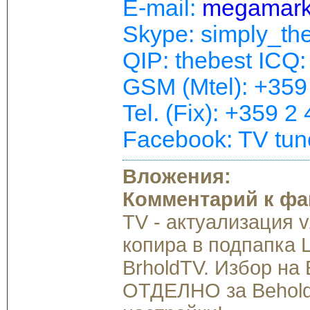
E-mail:
megamark
Skype: simply_th
QIP: thebest ICQ
GSM (Mtel): +359
Tel. (Fix): +359 2
Facebook: TV tun
Вложения:
Комментарий к фа
TV - актуализация v
копира в подпапка 
BrholdTV. Избор на
ОТДЕЛНО за BeholdT