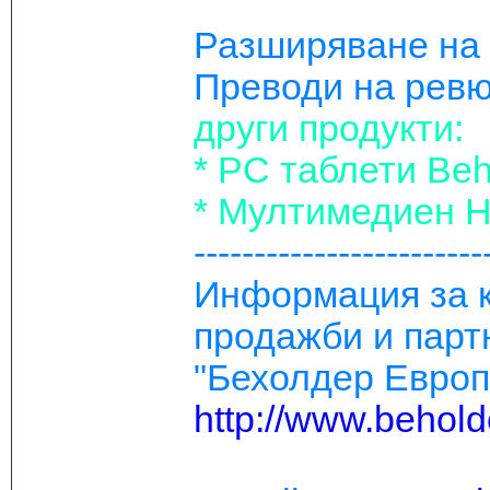
Разширяване на
Преводи на ревю
други продукти:
* РС таблети Be
* Мултимедиен H
------------------------
Информация за к
продажби и парт
"Бехолдер Евро
http://www.behold