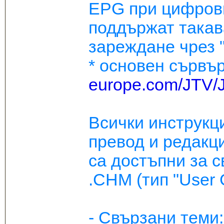
EPG при цифрови
поддържат такав
зареждане чрез 
* основен сървър
europe.com/JTV/
Всички инструкц
превод и редакци
са достъпни за 
.CHM (тип "User G
- Свързани тем