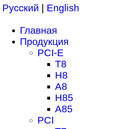
Русский
|
English
Главная
Продукция
PCI-E
T8
H8
A8
H85
A85
PCI