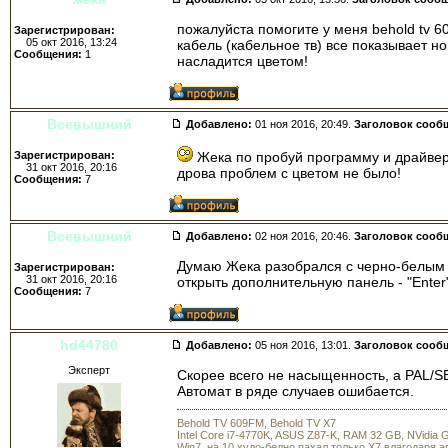
пожалуйста помогите у меня behold tv 6
Зарегистрирован:
05 окт 2016, 13:24
кабель (кабельное тв) все показывает н
Сообщения:
1
насладится цветом!
Всевышний
Добавлено:
01 ноя 2016, 20:49.
Заголовок сооб
Зарегистрирован:
Жека по пробуй программу и драйвера
31 окт 2016, 20:16
дрова проблем с цветом не было!
Сообщения:
7
Всевышний
Добавлено:
02 ноя 2016, 20:46.
Заголовок сооб
Думаю Жека разобрался с черно-белым 
Зарегистрирован:
31 окт 2016, 20:16
открыть дополнительную панель - "Ente
Сообщения:
7
hd44780
Добавлено:
05 ноя 2016, 13:01.
Заголовок сооб
Эксперт
Скорее всего не насыщенность, а PAL/S
Автомат в ряде случаев ошибается.
Behold TV 609FM, Behold TV X7
Intel Core i7-4770K, ASUS Z87-K, RAM 32 GB, NVidia
Win7, на 10 худо-бедно пахал только X7 влагодаря 