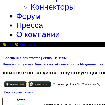
Коннекторы
Форум
Пресса
О компании
Вход
Регистрация
Сообщения без ответов
|
Активные темы
Список форумов
»
Аппаратное обеспечение
»
Медиаплееры
помогите пожалуйста .отсутствует цветн
Страница
1
из
1
[ Сообщений: 5 ]
Версия для печати
Автор
жека
Добавлено:
05 окт 2016, 13:36.
Заголовок сооб