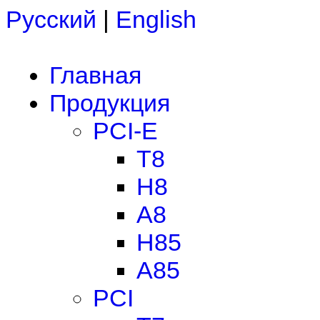
Русский
|
English
Главная
Продукция
PCI-E
T8
H8
A8
H85
A85
PCI