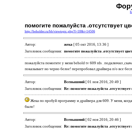
Фор
h
помогите пожалуйста .отсутствует ц
http://beholder.ru/bb/viewtopic.php?f=18&t=14506
Автор:
жека
[ 05 окт 2016, 13:36 ]
Заголовок сообщения:
помогите пожалуйста .отсутствует цве
пожалуйста помогите у меня behold tv 609 rds . подключил ,скач
показывает но черно белое! перепробовал драйвера п/о все бес
Автор:
Всевышний
[ 01 ноя 2016, 20:49 ]
Заголовок сообщения:
Re: помогите пожалуйста .отсутствует
Жека по пробуй программу и драйвера для 609. У меня, когда
было!
Автор:
Всевышний
[ 02 ноя 2016, 20:46 ]
Заголовок сообщения:
Re: помогите пожалуйста .отсутствует