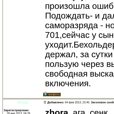
произошла ошибк
Подождать- и да
саморазряда - н
701,сейчас у сын
уходит.Бехольде
держал, за сутк
пользую через в
свободная выска
включения.
dhead
Добавлено:
04 фев 2013, 23:40.
Заголовок соо
zhora
, ага, сенк.
Зарегистрирован:
28 янв 2013, 04:26