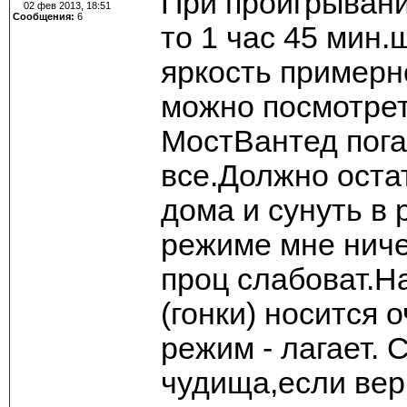
При проигрывани
02 фев 2013, 18:51
Сообщения:
6
то 1 час 45 мин.
яркость примерн
можно посмотрет
МостВантед пога
все.Должно оста
дома и сунуть в 
режиме мне ниче
проц слабоват.Н
(гонки) носится
режим - лагает. 
чудища,если вери