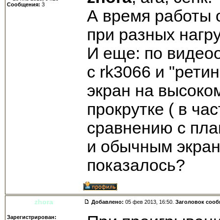
Сообщения:
3
А время работы 
при разных нагру
И еще: по видео
с rk3066 и "рети
экран на высоко
прокрутке ( в час
сравнению с пла
и обычным экран
показалось?
zhora
Добавлено:
05 фев 2013, 16:50.
Заголовок соо
Зарегистрирован: