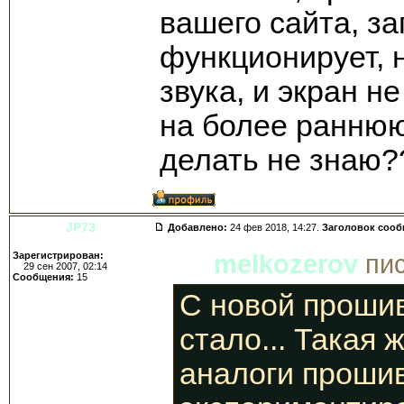
вашего сайта, з
функционирует, 
звука, и экран 
на более раннюю
делать не знаю?
JP73
Добавлено:
24 фев 2018, 14:27.
Заголовок соо
Зарегистрирован:
melkozerov
пис
29 сен 2007, 02:14
Сообщения:
15
С новой проши
стало... Такая 
аналоги прошив