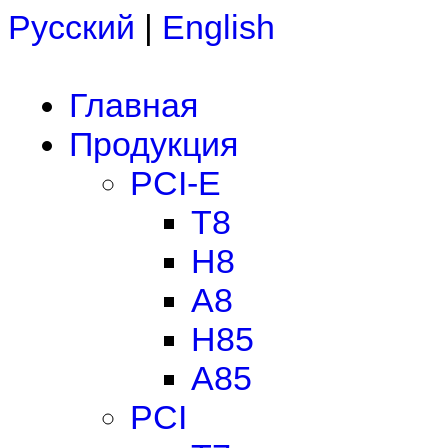
Русский
|
English
Главная
Продукция
PCI-E
T8
H8
A8
H85
A85
PCI