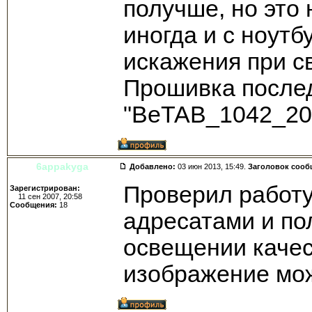
получше, но это 
иногда и с ноутб
искажения при св
Прошивка после
"BeTAB_1042_20
6appakyga
Добавлено:
03 июн 2013, 15:49.
Заголовок сооб
Проверил работу
Зарегистрирован:
11 сен 2007, 20:58
Сообщения:
18
адресатами и по
освещении качест
изображение мож