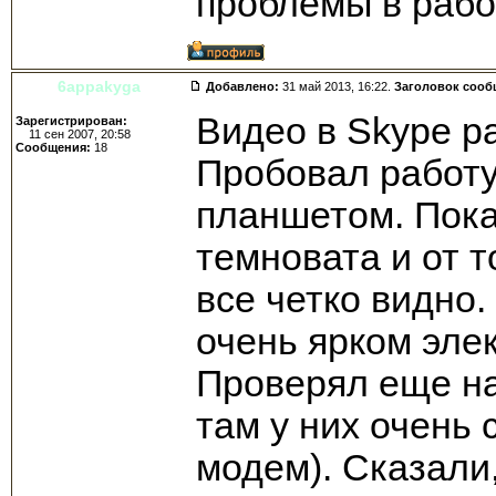
проблемы в раб
6appakyga
Добавлено:
31 май 2013, 16:22.
Заголовок сооб
Видео в Skype р
Зарегистрирован:
11 сен 2007, 20:58
Сообщения:
18
Пробовал работу
планшетом. Пока
темновата и от т
все четко видно
очень ярком эле
Проверял еще на
там у них очень
модем). Сказали,