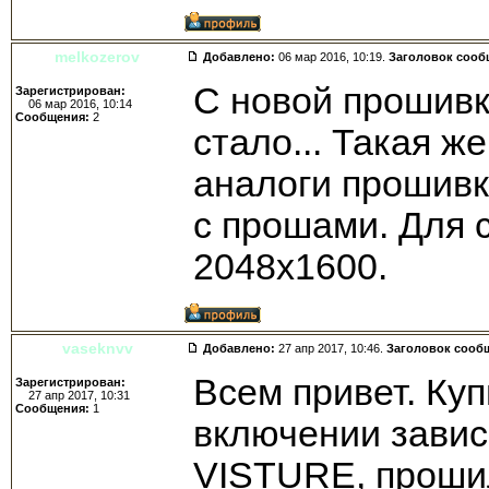
melkozerov
Добавлено:
06 мар 2016, 10:19.
Заголовок сооб
С новой прошивк
Зарегистрирован:
06 мар 2016, 10:14
Сообщения:
2
стало... Такая ж
аналоги прошивк
с прошами. Для 
2048х1600.
vaseknvv
Добавлено:
27 апр 2017, 10:46.
Заголовок сооб
Всем привет. Куп
Зарегистрирован:
27 апр 2017, 10:31
Сообщения:
1
включении завис
VISTURE, проши