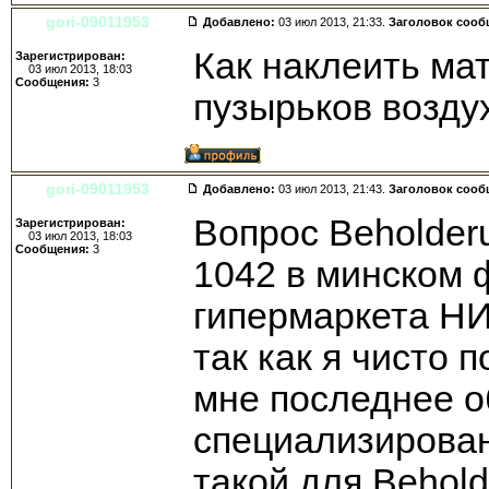
gori-09011953
Добавлено:
03 июл 2013, 21:33.
Заголовок сооб
Как наклеить ма
Зарегистрирован:
03 июл 2013, 18:03
Сообщения:
3
пузырьков возду
gori-09011953
Добавлено:
03 июл 2013, 21:43.
Заголовок сооб
Вопрос Beholder
Зарегистрирован:
03 июл 2013, 18:03
Сообщения:
3
1042 в минском 
гипермаркета НИ
так как я чисто 
мне последнее о
специализирован
такой для Behol