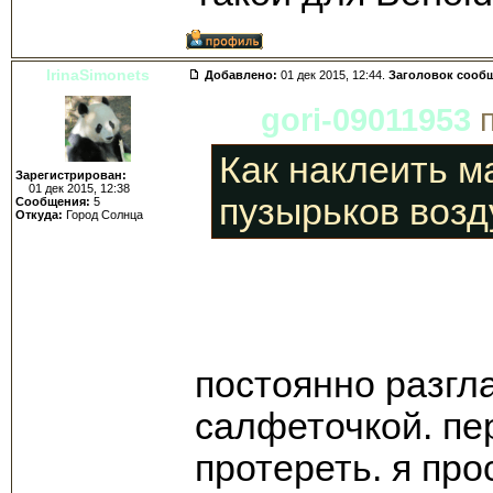
IrinaSimonets
Добавлено:
01 дек 2015, 12:44.
Заголовок сооб
gori-09011953
п
Как наклеить м
Зарегистрирован:
01 дек 2015, 12:38
пузырьков возд
Сообщения:
5
Откуда:
Город Солнца
постоянно разгл
салфеточкой. пе
протереть. я про