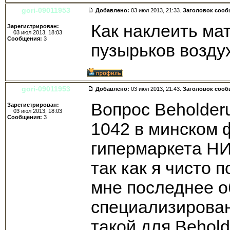
gori-09011953
Добавлено:
03 июл 2013, 21:33.
Заголовок сооб
Как наклеить ма
Зарегистрирован:
03 июл 2013, 18:03
Сообщения:
3
пузырьков возду
gori-09011953
Добавлено:
03 июл 2013, 21:43.
Заголовок сооб
Вопрос Beholder
Зарегистрирован:
03 июл 2013, 18:03
Сообщения:
3
1042 в минском 
гипермаркета НИ
так как я чисто 
мне последнее о
специализирован
такой для Behol