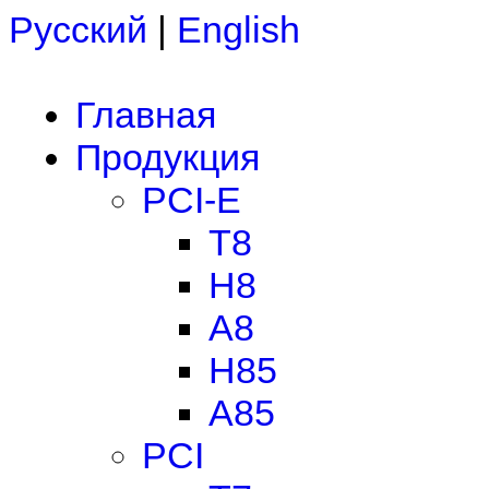
Русский
|
English
Главная
Продукция
PCI-E
T8
H8
A8
H85
A85
PCI