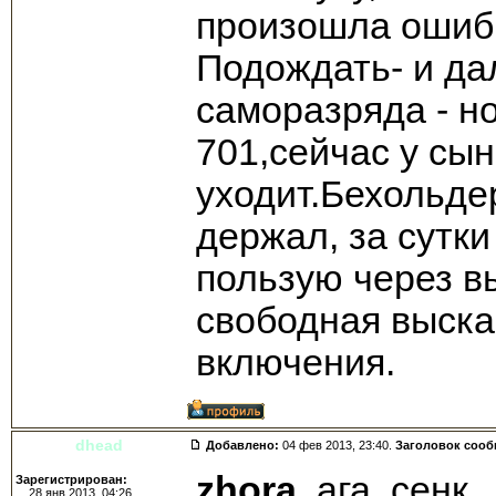
произошла ошибк
Подождать- и да
саморазряда - н
701,сейчас у сын
уходит.Бехольде
держал, за сутк
пользую через в
свободная выска
включения.
dhead
Добавлено:
04 фев 2013, 23:40.
Заголовок соо
zhora
, ага, сенк.
Зарегистрирован:
28 янв 2013, 04:26