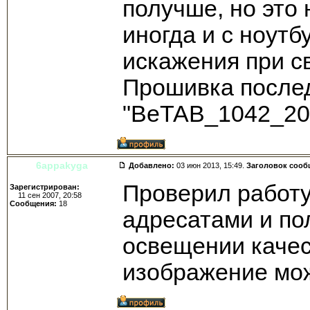
получше, но это 
иногда и с ноутб
искажения при св
Прошивка после
"BeTAB_1042_20
6appakyga
Добавлено:
03 июн 2013, 15:49.
Заголовок сооб
Проверил работу
Зарегистрирован:
11 сен 2007, 20:58
Сообщения:
18
адресатами и по
освещении качест
изображение мож