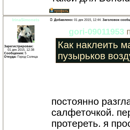
IrinaSimonets
Добавлено:
01 дек 2015, 12:44.
Заголовок сооб
gori-09011953
п
Как наклеить м
Зарегистрирован:
01 дек 2015, 12:38
пузырьков возд
Сообщения:
5
Откуда:
Город Солнца
постоянно разгл
салфеточкой. пе
протереть. я про