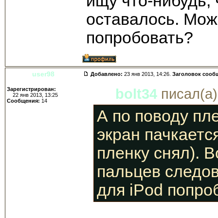
ищу что-нибудь,
оставалось. Мож
попробовать?
user98
Добавлено:
23 янв 2013, 14:26.
Заголовок сооб
Зарегистрирован:
bolt34
писал(а)
22 янв 2013, 13:25
Сообщения:
14
А по поводу пл
экран пачкаетс
пленку снял). В
пальцев следов
для iPod попро