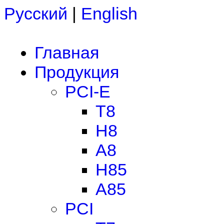
Русский
|
English
Главная
Продукция
PCI-E
T8
H8
A8
H85
A85
PCI