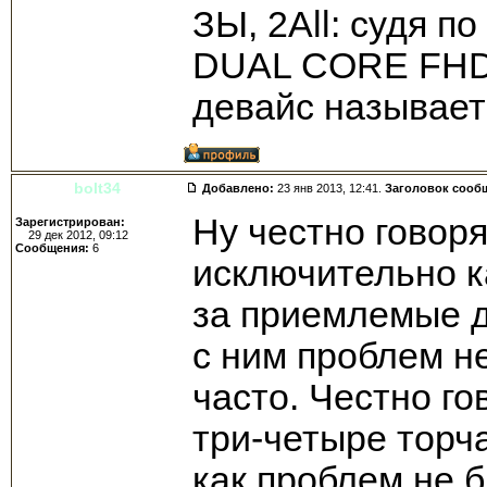
ЗЫ, 2All: судя по
DUAL CORE FHD" 
девайс называет
bolt34
Добавлено:
23 янв 2013, 12:41.
Заголовок сооб
Ну честно говоря
Зарегистрирован:
29 дек 2012, 09:12
Сообщения:
6
исключительно ка
за приемлемые д
с ним проблем не
часто. Честно го
три-четыре торч
как проблем не б